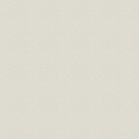
従業員
退任社員総代一覧表
従業員
第三十五期末現在本社現員表
従業員
主管者異動表
事業所
地方部新設廃合年月一覧表
大正元年~
従業員
地方部主管者異動表
第三十五期末現在事務所及支所
事業所
数
従業員
支部主管者異動表
従業員
第三十五期末支部現員表
第三十五期末現在地方別嘱託医
福利厚生
一覧表
経営
契約高一億円達成年表