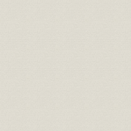
経営
事業費一覧表
経営;資産
資産利廻表
第三十五期末現在契約地方分布
経営
表
第三十五期末現在契約の人口に
経営
対する地方分布表(件数)
第三十五期末現在契約の人口に
経営
対する地方分布表(金額)
第三十五期末現在契約金額別統
経営
計表
第三十五期末現在被保険者年齢
経営
分布表
経営
期別性別統計表