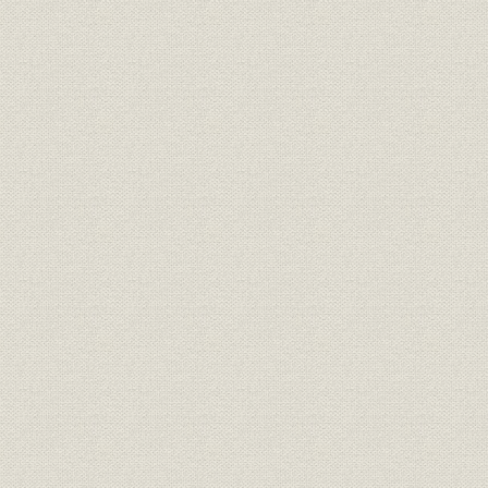
経営
期別地方別年末現在契約統計表
財務・業績
貸借対照一覧表(資産)
財務・業績
貸借対照一覧表(負債)
経営
収入支出一覧表
経営
剰余金一覧表
経営
剰余金処分一覧表