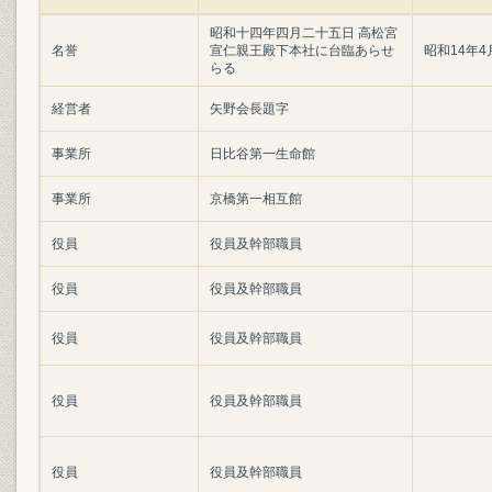
昭和十四年四月二十五日 高松宮
名誉
宣仁親王殿下本社に台臨あらせ
昭和14年4
らる
経営者
矢野会長題字
事業所
日比谷第一生命館
事業所
京橋第一相互館
役員
役員及幹部職員
役員
役員及幹部職員
役員
役員及幹部職員
役員
役員及幹部職員
役員
役員及幹部職員