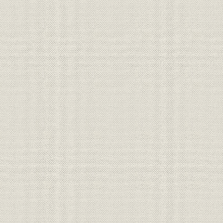
経営
最近十年間新契約職業別統計表
経営
契約異動一覧表(件数)
経営
契約異動一覧表(金額)
契約期により分ちたる第二十五
経営
期末及第三十五期末現在契約件
数
契約期により分ちたる第二十五
経営
期末及第三十五期末現在契約金
額
予定死亡及実際死亡比較表(人
死亡率
員)
予定死亡及実際死亡比較表(金
死亡率