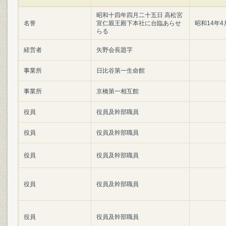
昭和十四年四月二十五日 高松宮
名誉
宣仁親王殿下本社に台臨あらせ
昭和14年4
らる
経営者
矢野会長題字
事業所
日比谷第一生命館
事業所
京橋第一相互館
役員
役員及幹部職員
役員
役員及幹部職員
役員
役員及幹部職員
役員
役員及幹部職員
役員
役員及幹部職員