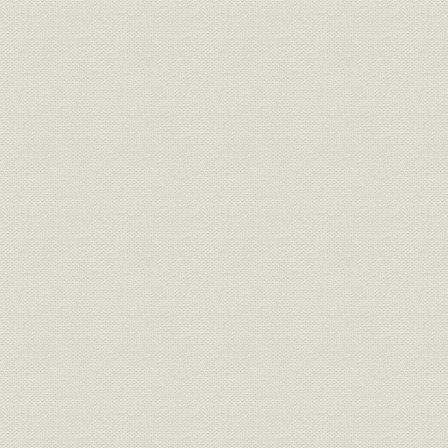
経営
最近十年間新契約職業別統計表
経営
契約異動一覧表(件数)
経営
契約異動一覧表(金額)
契約期により分ちたる第二十五
経営
期末及第三十五期末現在契約件
数
契約期により分ちたる第二十五
経営
期末及第三十五期末現在契約金
額
予定死亡及実際死亡比較表(人
死亡率
員)
予定死亡及実際死亡比較表(金
死亡率