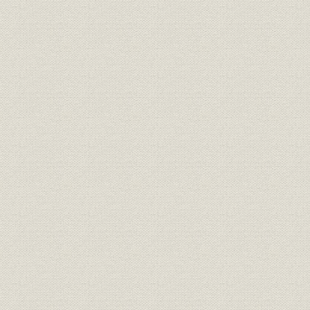
経営
事業費一覧表
経営;資産
資産利廻表
第三十五期末現在契約地方分布
経営
表
第三十五期末現在契約の人口に
経営
対する地方分布表(件数)
第三十五期末現在契約の人口に
経営
対する地方分布表(金額)
第三十五期末現在契約金額別統
経営
計表
第三十五期末現在被保険者年齢
経営
分布表
経営
期別性別統計表