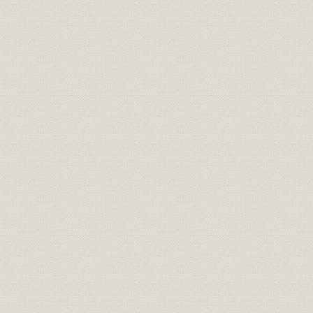
従業員
退任社員総代一覧表
従業員
第三十五期末現在本社現員表
従業員
主管者異動表
事業所
地方部新設廃合年月一覧表
大正元年~
従業員
地方部主管者異動表
第三十五期末現在事務所及支所
事業所
数
従業員
支部主管者異動表
従業員
第三十五期末支部現員表
第三十五期末現在地方別嘱託医
福利厚生
一覧表
経営
契約高一億円達成年表