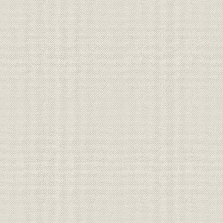
経営
期別地方別年末現在契約統計表
財務・業績
貸借対照一覧表(資産)
財務・業績
貸借対照一覧表(負債)
経営
収入支出一覧表
経営
剰余金一覧表
経営
剰余金処分一覧表