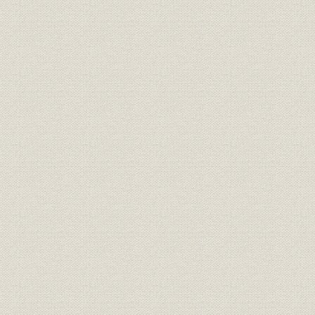
従業員
退任社員総代一覧表
従業員
第三十五期末現在本社現員表
従業員
主管者異動表
事業所
地方部新設廃合年月一覧表
大正元年~
従業員
地方部主管者異動表
第三十五期末現在事務所及支所
事業所
数
従業員
支部主管者異動表
従業員
第三十五期末支部現員表
第三十五期末現在地方別嘱託医
福利厚生
一覧表
経営
契約高一億円達成年表