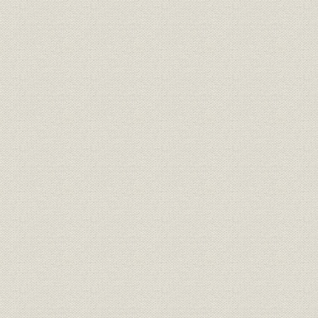
経営
事業費一覧表
経営;資産
資産利廻表
第三十五期末現在契約地方分布
経営
表
第三十五期末現在契約の人口に
経営
対する地方分布表(件数)
第三十五期末現在契約の人口に
経営
対する地方分布表(金額)
第三十五期末現在契約金額別統
経営
計表
第三十五期末現在被保険者年齢
経営
分布表
経営
期別性別統計表