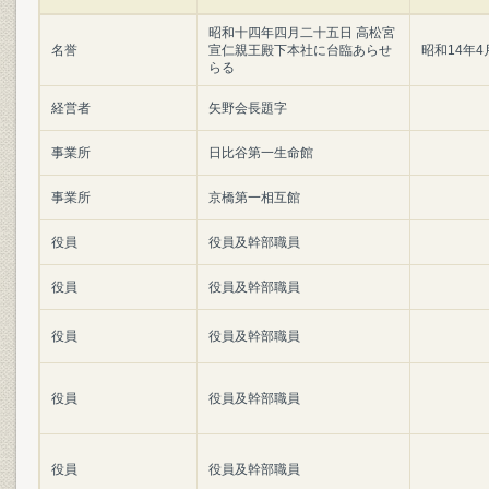
昭和十四年四月二十五日 高松宮
名誉
宣仁親王殿下本社に台臨あらせ
昭和14年4
らる
経営者
矢野会長題字
事業所
日比谷第一生命館
事業所
京橋第一相互館
役員
役員及幹部職員
役員
役員及幹部職員
役員
役員及幹部職員
役員
役員及幹部職員
役員
役員及幹部職員