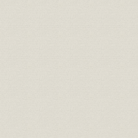
経営
期別地方別年末現在契約統計表
財務・業績
貸借対照一覧表(資産)
財務・業績
貸借対照一覧表(負債)
経営
収入支出一覧表
経営
剰余金一覧表
経営
剰余金処分一覧表