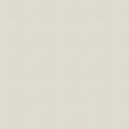
経営
最近十年間新契約職業別統計表
経営
契約異動一覧表(件数)
経営
契約異動一覧表(金額)
契約期により分ちたる第二十五
経営
期末及第三十五期末現在契約件
数
契約期により分ちたる第二十五
経営
期末及第三十五期末現在契約金
額
予定死亡及実際死亡比較表(人
死亡率
員)
予定死亡及実際死亡比較表(金
死亡率