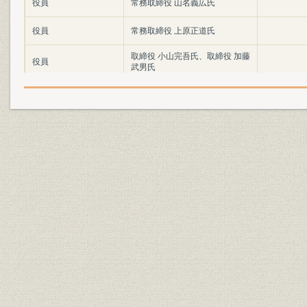
役員
常務取締役 山名義広氏
役員
常務取締役 上原正道氏
取締役 小山完吾氏、取締役 加藤
役員
武男氏
取締役 永原伸雄氏、取締役 鈴木
役員
祥枝氏
取締役 高田他家雄氏、取締役 久
役員
保沢久氏
取締役 関俊二氏、監査役 川喜田
役員
久太夫氏
監査役 物集女清明氏、顧問 海老
役員
原介太郎氏
最初の発起人の一人 故小泉信吉
役員
氏、元取締役 小幡篤次郎氏
経営理念
設立願書
経営
設立認可指令