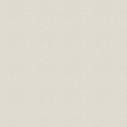
価格;経営
子女教育資掛金表 資金百円ニ付
死亡保険料表(利益分配付) 保険
価格;経営
金一千円ニ付
死亡保険料表(利益分配無) 保険