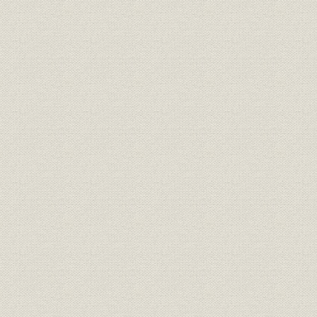
元取締役 故各務健吉氏、元取締
役員
役 故瀬下清氏
規則
明治生命保険会社規則
尋常終身保険掛金表 保険金百円
価格;経営
ニ付
有限掛金終身保険掛金表 保険金
価格;経営
百円ニ付 利益分配ナシ
定期保険掛金表 保険金百円ニ付
価格;経営
利益分配ナシ
養老保険掛金表 保険金百円ニ付
価格;経営
利益分配ナシ