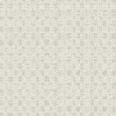
明治14年度(
関係会社;事業所
創立以来代理店数
年度(1941
明治14年(1
財務・業績
創業当初の資産運用状態
(1941年)末
昭和7年(19
株式;投資
産業別株式投資比較
年)末
株式;投資
産業別株式投資
昭和16年(
昭和11年(1
社債;投資
産業別社債投資比較
(1941年)末
昭和11年(
資産
戦時下の資産運用状態
(1941年)末