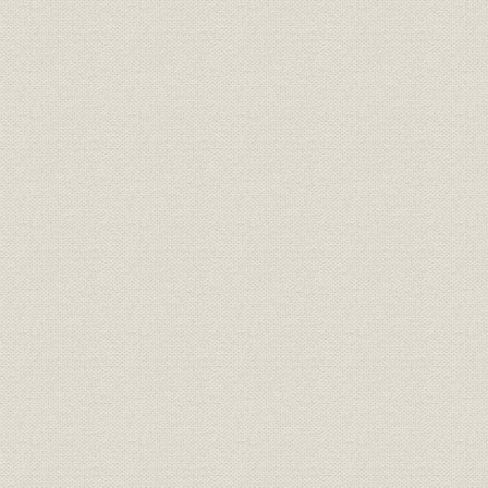
商品
第一号生命保険証書
事業所
南茅場町当時の本店社屋
事業所
坂本町当時の本店社屋
元取締役 故末延道成氏、元取締
役員
役 故本山彦一氏
事業所
八重洲町当時の本店社屋
役員
元監査役 故草郷清四郎氏
役員
元取締役 故桐島像一氏
役員
各務幸一郎氏
役員
元監査役 故俣野景蔵氏
設備
十億達成記念銀盤
事業所
新築落成当時の現本店社屋