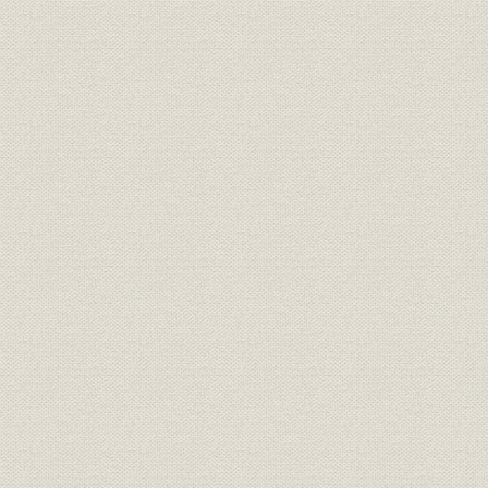
価格;業界
20年満期養老保険料の各社比較
明治27年度(
財務・業績;経営
合資会社時代の業績
年度(1900
社章
共済生命保険株式会社社章
[明治33年(1
役員
第三代社長 安田善助
[明治35年(
株式会社時代の業績(明治33年~
明治33年度
財務・業績;経営
大正末)
年度(1926
大正2年5月新築の本社社屋(小舟
事業所
大正2年(19
町河岸)
大正10年2月新築の本社社屋(鎧
事業所
大正10年(1
河岸)
事業所
関東大震災以前の本社社屋付近
[大正12年(
関東大震災で類焼した本社の内
事業所;災害
[大正12年(1
部
保険金即時支払の広告と震災後
広告宣伝;事業所
[大正13年(1
の本社付近の様子