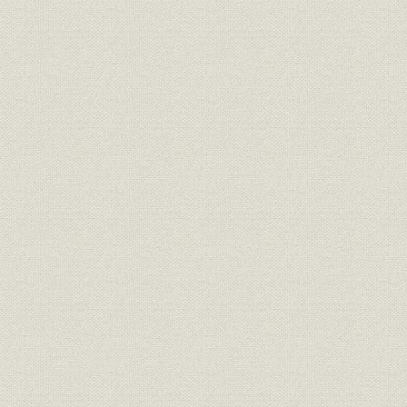
経営者
創業者 安田善次郎
[明治5年(18
錦絵に描かれた日本橋小舟町の
事業所
[慶応2年(18
「安田商店」
事業所
第三国立銀行
[明治9年(1
関係会社
安田系銀行・会社一覧
大正10年(
安田善次郎の事業観を表す「今
経営理念
日一日之事」
共済五百名第1回社員総会の新
経営;保険
聞記事(『朝野新聞』明治13年2
明治13年(1
月17日)
共済五百名最初の死亡者に関す
経営;保険
る新聞記事(『読売新聞』明治13
明治13年(1
年6月27日)