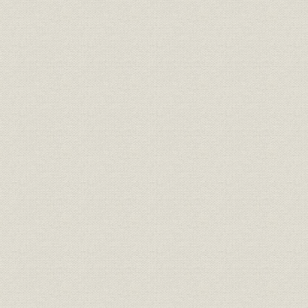
「改正種類」の保険証券(明治37
商品;経営
明治37年(1
年)と生命保険契約案内
明治33年度
営業;関係会社
年度末代理店数の推移
年度(1926
「普通養老保険案内」「特別養
広告宣伝
[大正4年(1
老保険案内」
明治27年度
売上
主な収入
年度(1926
明治27年度
資産
資産内訳
年度(1926
大正2年度(
資産;業界
資産規模の比較
度(1926年
明治27年度