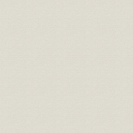
明治20年度(
従業員
社員の異動状況
年度(1892
明治14年度
保険;業界
明治・大正期の生保会社数推移
年度(1926
社章
共済生命保険合資会社社章
[明治27年(1
共済生命保険合資会社の開業広
広告宣伝
[明治27年(1
告
初代社長 初代 安田善四郎、第二
経営者;役員
[明治30年(1
代・第四代社長 二代 安田善四郎
保険;規則
『保険規則』(昭和31年)
昭和31年(1
従業員
矢野恒太、野津澡、森村金造
明治27年(1
明治27年度(
営業;関係会社
合資会社時代の代理店数
年度(1900
明治27年度代理店中銀行内代理
営業;関係会社
明治27年度(
店