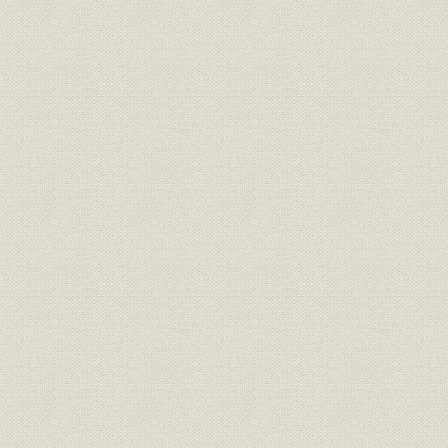
「改正種類」の保険証券(明治37
商品;経営
明治37年(1
年)と生命保険契約案内
明治33年度
営業;関係会社
年度末代理店数の推移
年度(1926
「普通養老保険案内」「特別養
広告宣伝
[大正4年(1
老保険案内」
明治27年度
売上
主な収入
年度(1926
明治27年度
資産
資産内訳
年度(1926
大正2年度(
資産;業界
資産規模の比較
度(1926年
明治27年度