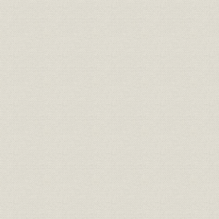
価格;業界
20年満期養老保険料の各社比較
明治27年度(
財務・業績;経営
合資会社時代の業績
年度(1900
社章
共済生命保険株式会社社章
[明治33年(1
役員
第三代社長 安田善助
[明治35年(
株式会社時代の業績(明治33年~
明治33年度
財務・業績;経営
大正末)
年度(1926
大正2年5月新築の本社社屋(小舟
事業所
大正2年(19
町河岸)
大正10年2月新築の本社社屋(鎧
事業所
大正10年(1
河岸)
事業所
関東大震災以前の本社社屋付近
[大正12年(
関東大震災で類焼した本社の内
事業所;災害
[大正12年(1
部
保険金即時支払の広告と震災後
広告宣伝;事業所
[大正13年(1
の本社付近の様子