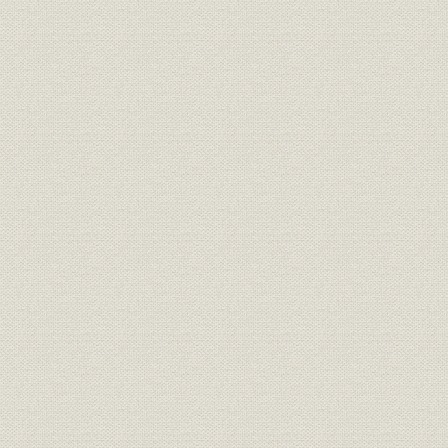
経営者
創業者 安田善次郎
[明治5年(18
錦絵に描かれた日本橋小舟町の
事業所
[慶応2年(18
「安田商店」
事業所
第三国立銀行
[明治9年(1
関係会社
安田系銀行・会社一覧
大正10年(
安田善次郎の事業観を表す「今
経営理念
日一日之事」
共済五百名第1回社員総会の新
経営;保険
聞記事(『朝野新聞』明治13年2
明治13年(1
月17日)
共済五百名最初の死亡者に関す
経営;保険
る新聞記事(『読売新聞』明治13
明治13年(1
年6月27日)