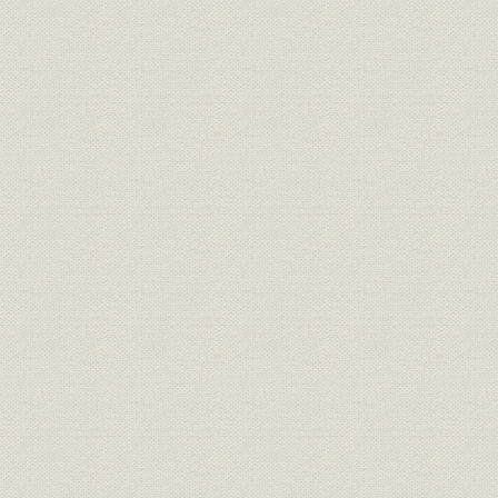
明治20年度(
従業員
社員の異動状況
年度(1892
明治14年度
保険;業界
明治・大正期の生保会社数推移
年度(1926
社章
共済生命保険合資会社社章
[明治27年(1
共済生命保険合資会社の開業広
広告宣伝
[明治27年(1
告
初代社長 初代 安田善四郎、第二
経営者;役員
[明治30年(1
代・第四代社長 二代 安田善四郎
保険;規則
『保険規則』(昭和31年)
昭和31年(1
従業員
矢野恒太、野津澡、森村金造
明治27年(1
明治27年度(
営業;関係会社
合資会社時代の代理店数
年度(1900
明治27年度代理店中銀行内代理
営業;関係会社
明治27年度(
店