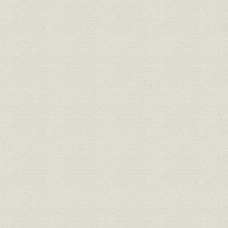
経営者
創業者 安田善次郎
[明治5年(18
錦絵に描かれた日本橋小舟町の
事業所
[慶応2年(18
「安田商店」
事業所
第三国立銀行
[明治9年(1
関係会社
安田系銀行・会社一覧
大正10年(
安田善次郎の事業観を表す「今
経営理念
日一日之事」
共済五百名第1回社員総会の新
経営;保険
聞記事(『朝野新聞』明治13年2
明治13年(1
月17日)
共済五百名最初の死亡者に関す
経営;保険
る新聞記事(『読売新聞』明治13
明治13年(1
年6月27日)