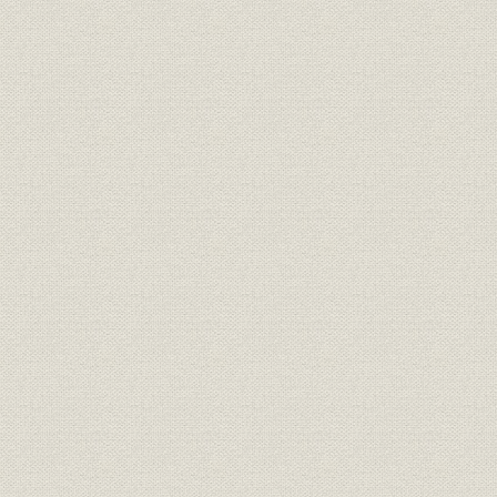
「改正種類」の保険証券(明治37
商品;経営
明治37年(1
年)と生命保険契約案内
明治33年度
営業;関係会社
年度末代理店数の推移
年度(1926
「普通養老保険案内」「特別養
広告宣伝
[大正4年(1
老保険案内」
明治27年度
売上
主な収入
年度(1926
明治27年度
資産
資産内訳
年度(1926
大正2年度(
資産;業界
資産規模の比較
度(1926年
明治27年度