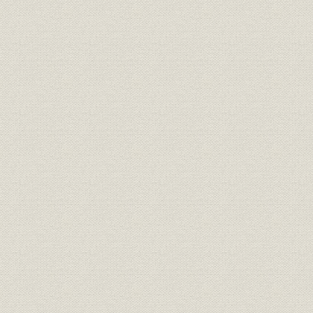
明治20年度(
従業員
社員の異動状況
年度(1892
明治14年度
保険;業界
明治・大正期の生保会社数推移
年度(1926
社章
共済生命保険合資会社社章
[明治27年(1
共済生命保険合資会社の開業広
広告宣伝
[明治27年(1
告
初代社長 初代 安田善四郎、第二
経営者;役員
[明治30年(1
代・第四代社長 二代 安田善四郎
保険;規則
『保険規則』(昭和31年)
昭和31年(1
従業員
矢野恒太、野津澡、森村金造
明治27年(1
明治27年度(
営業;関係会社
合資会社時代の代理店数
年度(1900
明治27年度代理店中銀行内代理
営業;関係会社
明治27年度(
店