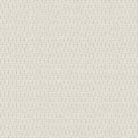
価格;業界
20年満期養老保険料の各社比較
明治27年度(
財務・業績;経営
合資会社時代の業績
年度(1900
社章
共済生命保険株式会社社章
[明治33年(1
役員
第三代社長 安田善助
[明治35年(
株式会社時代の業績(明治33年~
明治33年度
財務・業績;経営
大正末)
年度(1926
大正2年5月新築の本社社屋(小舟
事業所
大正2年(19
町河岸)
大正10年2月新築の本社社屋(鎧
事業所
大正10年(1
河岸)
事業所
関東大震災以前の本社社屋付近
[大正12年(
関東大震災で類焼した本社の内
事業所;災害
[大正12年(1
部
保険金即時支払の広告と震災後
広告宣伝;事業所
[大正13年(1
の本社付近の様子