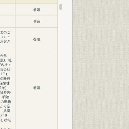
巻頭
巻頭
まのご
コミュ
巻頭
お客さ
合規
正版)、社
百名社々
資会社
1日)、
保険規
命保険株
1年)、
巻頭
証券(明
)、明治
員の勤務
かく定
、共済
と印
築し移転