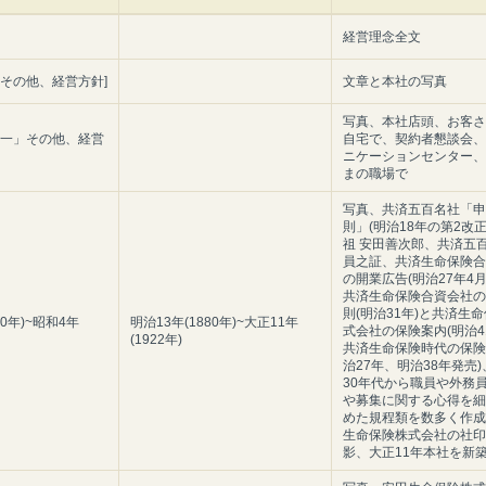
経営理念全文
」その他、経営方針]
文章と本社の写真
写真、本社店頭、お客さ
第一」その他、経営
自宅で、契約者懇談会、
ニケーションセンター、
まの職場で
写真、共済五百名社「申
則」(明治18年の第2改
祖 安田善次郎、共済五
員之証、共済生命保険合
の開業広告(明治27年4月
共済生命保険合資会社の
則(明治31年)と共済生
80年)~昭和4年
明治13年(1880年)~大正11年
式会社の保険案内(明治4
(1922年)
共済生命保険時代の保険
治27年、明治38年発売
30年代から職員や外務
や募集に関する心得を細
めた規程類を数多く作成
生命保険株式会社の社印
影、大正11年本社を新