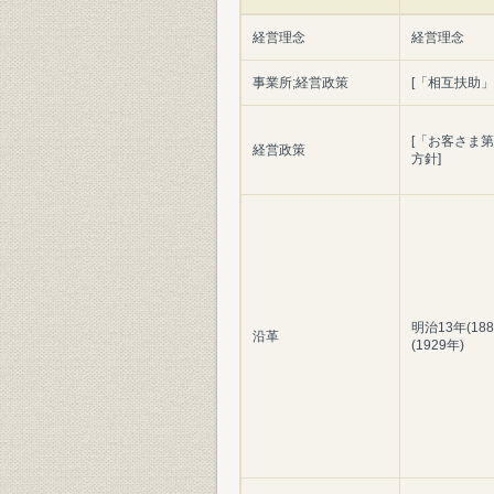
経営理念
経営理念
事業所;経営政策
[「相互扶助
[「お客さま
経営政策
方針]
明治13年(18
沿革
(1929年)