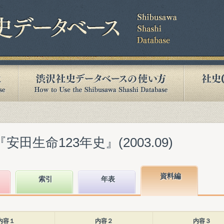
田生命123年史』(2003.09)
資料編
索引
年表
内容１
内容２
内容３