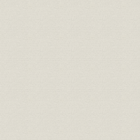
明治20年度(
従業員
社員の異動状況
年度(1892
明治14年度
保険;業界
明治・大正期の生保会社数推移
年度(1926
社章
共済生命保険合資会社社章
[明治27年(1
共済生命保険合資会社の開業広
広告宣伝
[明治27年(1
告
初代社長 初代 安田善四郎、第二
経営者;役員
[明治30年(1
代・第四代社長 二代 安田善四郎
保険;規則
『保険規則』(昭和31年)
昭和31年(1
従業員
矢野恒太、野津澡、森村金造
明治27年(1
明治27年度(
営業;関係会社
合資会社時代の代理店数
年度(1900
明治27年度代理店中銀行内代理
営業;関係会社
明治27年度(
店