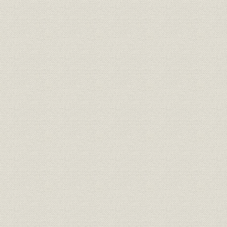
価格;業界
20年満期養老保険料の各社比較
明治27年度(
財務・業績;経営
合資会社時代の業績
年度(1900
社章
共済生命保険株式会社社章
[明治33年(1
役員
第三代社長 安田善助
[明治35年(
株式会社時代の業績(明治33年~
明治33年度
財務・業績;経営
大正末)
年度(1926
大正2年5月新築の本社社屋(小舟
事業所
大正2年(19
町河岸)
大正10年2月新築の本社社屋(鎧
事業所
大正10年(1
河岸)
事業所
関東大震災以前の本社社屋付近
[大正12年(
関東大震災で類焼した本社の内
事業所;災害
[大正12年(1
部
保険金即時支払の広告と震災後
広告宣伝;事業所
[大正13年(1
の本社付近の様子