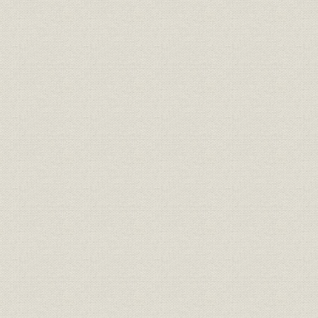
「改正種類」の保険証券(明治37
商品;経営
明治37年(1
年)と生命保険契約案内
明治33年度
営業;関係会社
年度末代理店数の推移
年度(1926
「普通養老保険案内」「特別養
広告宣伝
[大正4年(1
老保険案内」
明治27年度
売上
主な収入
年度(1926
明治27年度
資産
資産内訳
年度(1926
大正2年度(
資産;業界
資産規模の比較
度(1926年
明治27年度