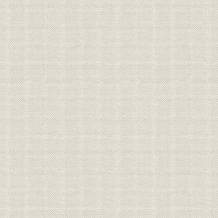
経営者
創業者 安田善次郎
[明治5年(18
錦絵に描かれた日本橋小舟町の
事業所
[慶応2年(18
「安田商店」
事業所
第三国立銀行
[明治9年(1
関係会社
安田系銀行・会社一覧
大正10年(
安田善次郎の事業観を表す「今
経営理念
日一日之事」
共済五百名第1回社員総会の新
経営;保険
聞記事(『朝野新聞』明治13年2
明治13年(1
月17日)
共済五百名最初の死亡者に関す
経営;保険
る新聞記事(『読売新聞』明治13
明治13年(1
年6月27日)