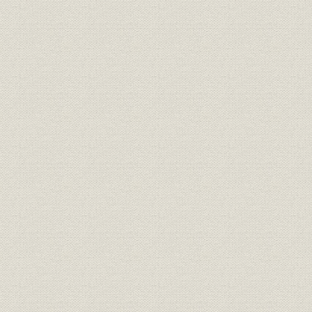
経営者
創業者 安田善次郎
[明治5年(18
錦絵に描かれた日本橋小舟町の
事業所
[慶応2年(18
「安田商店」
事業所
第三国立銀行
[明治9年(1
関係会社
安田系銀行・会社一覧
大正10年(
安田善次郎の事業観を表す「今
経営理念
日一日之事」
共済五百名第1回社員総会の新
経営;保険
聞記事(『朝野新聞』明治13年2
明治13年(1
月17日)
共済五百名最初の死亡者に関す
経営;保険
る新聞記事(『読売新聞』明治13
明治13年(1
年6月27日)