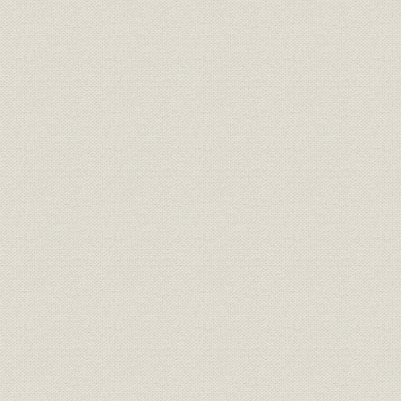
「改正種類」の保険証券(明治37
商品;経営
明治37年(1
年)と生命保険契約案内
明治33年度
営業;関係会社
年度末代理店数の推移
年度(1926
「普通養老保険案内」「特別養
広告宣伝
[大正4年(1
老保険案内」
明治27年度
売上
主な収入
年度(1926
明治27年度
資産
資産内訳
年度(1926
大正2年度(
資産;業界
資産規模の比較
度(1926年
明治27年度