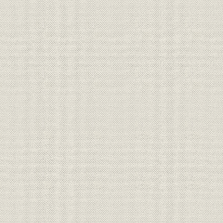
価格;業界
20年満期養老保険料の各社比較
明治27年度(
財務・業績;経営
合資会社時代の業績
年度(1900
社章
共済生命保険株式会社社章
[明治33年(1
役員
第三代社長 安田善助
[明治35年(
株式会社時代の業績(明治33年~
明治33年度
財務・業績;経営
大正末)
年度(1926
大正2年5月新築の本社社屋(小舟
事業所
大正2年(19
町河岸)
大正10年2月新築の本社社屋(鎧
事業所
大正10年(1
河岸)
事業所
関東大震災以前の本社社屋付近
[大正12年(
関東大震災で類焼した本社の内
事業所;災害
[大正12年(1
部
保険金即時支払の広告と震災後
広告宣伝;事業所
[大正13年(1
の本社付近の様子