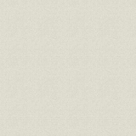
明治20年度(
従業員
社員の異動状況
年度(1892
明治14年度
保険;業界
明治・大正期の生保会社数推移
年度(1926
社章
共済生命保険合資会社社章
[明治27年(1
共済生命保険合資会社の開業広
広告宣伝
[明治27年(1
告
初代社長 初代 安田善四郎、第二
経営者;役員
[明治30年(1
代・第四代社長 二代 安田善四郎
保険;規則
『保険規則』(昭和31年)
昭和31年(1
従業員
矢野恒太、野津澡、森村金造
明治27年(1
明治27年度(
営業;関係会社
合資会社時代の代理店数
年度(1900
明治27年度代理店中銀行内代理
営業;関係会社
明治27年度(
店