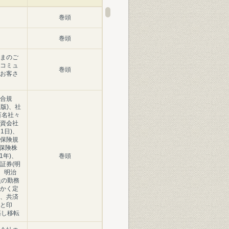
巻頭
巻頭
まのご
コミュ
巻頭
お客さ
合規
正版)、社
百名社々
資会社
1日)、
保険規
命保険株
1年)、
巻頭
証券(明
)、明治
員の勤務
かく定
、共済
と印
築し移転