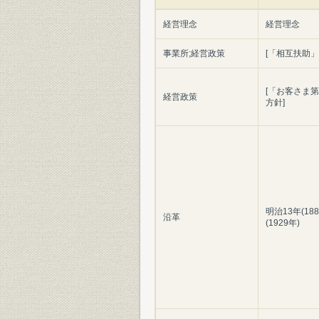
経営理念
経営理念
事業所;経営政策
[「相互扶助
[「お客さま
経営政策
方針]
明治13年(18
沿革
(1929年)