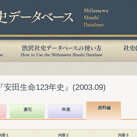
田生命123年史』(2003.09)
資料編
索引
年表
内容１
内容２
内容３