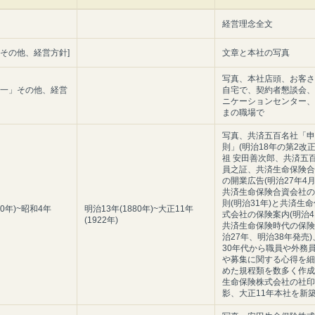
経営理念全文
」その他、経営方針]
文章と本社の写真
写真、本社店頭、お客さ
第一」その他、経営
自宅で、契約者懇談会、
ニケーションセンター、
まの職場で
写真、共済五百名社「申
則」(明治18年の第2改
祖 安田善次郎、共済五
員之証、共済生命保険合
の開業広告(明治27年4月
共済生命保険合資会社の
則(明治31年)と共済生
80年)~昭和4年
明治13年(1880年)~大正11年
式会社の保険案内(明治4
(1922年)
共済生命保険時代の保険
治27年、明治38年発売
30年代から職員や外務
や募集に関する心得を細
めた規程類を数多く作成
生命保険株式会社の社印
影、大正11年本社を新