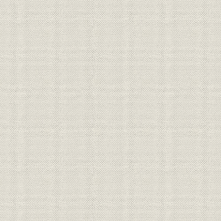
経営者
創業者 安田善次郎
[明治5年(18
錦絵に描かれた日本橋小舟町の
事業所
[慶応2年(18
「安田商店」
事業所
第三国立銀行
[明治9年(1
関係会社
安田系銀行・会社一覧
大正10年(
安田善次郎の事業観を表す「今
経営理念
日一日之事」
共済五百名第1回社員総会の新
経営;保険
聞記事(『朝野新聞』明治13年2
明治13年(1
月17日)
共済五百名最初の死亡者に関す
経営;保険
る新聞記事(『読売新聞』明治13
明治13年(1
年6月27日)