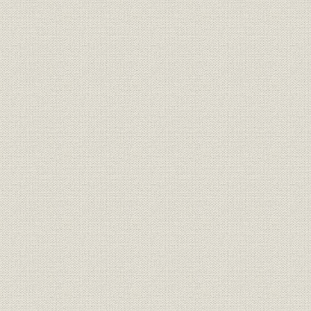
「改正種類」の保険証券(明治37
商品;経営
明治37年(1
年)と生命保険契約案内
明治33年度
営業;関係会社
年度末代理店数の推移
年度(1926
「普通養老保険案内」「特別養
広告宣伝
[大正4年(1
老保険案内」
明治27年度
売上
主な収入
年度(1926
明治27年度
資産
資産内訳
年度(1926
大正2年度(
資産;業界
資産規模の比較
度(1926年
明治27年度