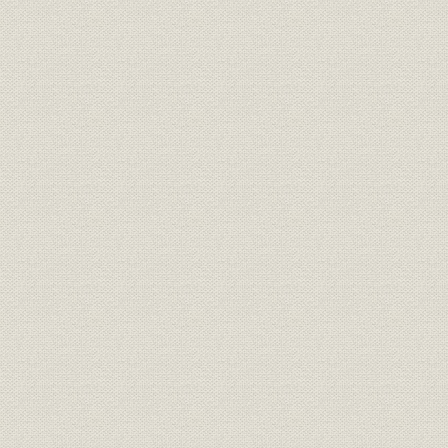
明治20年度(
従業員
社員の異動状況
年度(1892
明治14年度
保険;業界
明治・大正期の生保会社数推移
年度(1926
社章
共済生命保険合資会社社章
[明治27年(1
共済生命保険合資会社の開業広
広告宣伝
[明治27年(1
告
初代社長 初代 安田善四郎、第二
経営者;役員
[明治30年(1
代・第四代社長 二代 安田善四郎
保険;規則
『保険規則』(昭和31年)
昭和31年(1
従業員
矢野恒太、野津澡、森村金造
明治27年(1
明治27年度(
営業;関係会社
合資会社時代の代理店数
年度(1900
明治27年度代理店中銀行内代理
営業;関係会社
明治27年度(
店