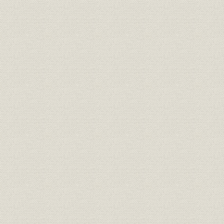
価格;業界
20年満期養老保険料の各社比較
明治27年度(
財務・業績;経営
合資会社時代の業績
年度(1900
社章
共済生命保険株式会社社章
[明治33年(1
役員
第三代社長 安田善助
[明治35年(
株式会社時代の業績(明治33年~
明治33年度
財務・業績;経営
大正末)
年度(1926
大正2年5月新築の本社社屋(小舟
事業所
大正2年(19
町河岸)
大正10年2月新築の本社社屋(鎧
事業所
大正10年(1
河岸)
事業所
関東大震災以前の本社社屋付近
[大正12年(
関東大震災で類焼した本社の内
事業所;災害
[大正12年(1
部
保険金即時支払の広告と震災後
広告宣伝;事業所
[大正13年(1
の本社付近の様子