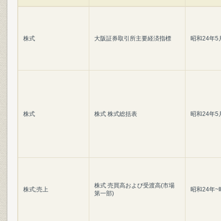
株式
大阪証券取引所主要経済指標
昭和24年5
株式
株式 株式総括表
昭和24年5
株式 売買高および受渡高(市場
株式;売上
昭和24年~
第一部)