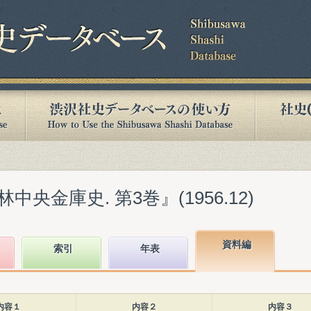
央金庫史. 第3巻』(1956.12)
資料編
索引
年表
内容１
内容２
内容３