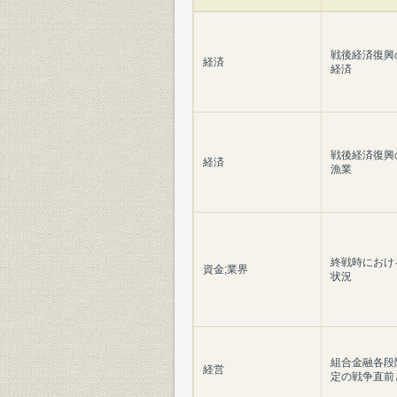
戦後経済復興の
経済
経済
戦後経済復興の
経済
漁業
終戦時におけ
資金;業界
状況
組合金融各段
経営
定の戦争直前