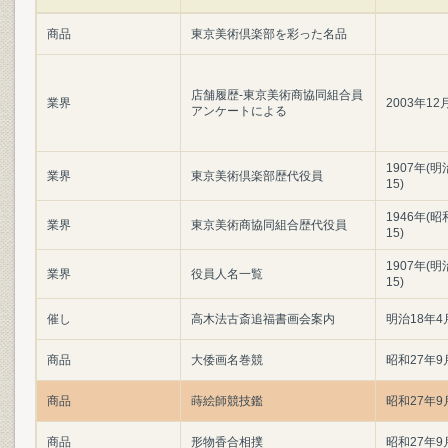
商品
東京美術倶楽部を彩った名品
店舗履歴-東京美術商協同組合員
業界
2003年12
アンケートによる
1907年(明
業界
東京美術倶楽部歴代役員
15)
1946年(昭
業界
東京美術商協同組合歴代役員
15)
1907年(明
業界
役員人名一覧
15)
催し
高木法古斎追福書画会案内
明治18年4
商品
大倭画名巻競
昭和27年9
商品
蒔絵師競技鑑
昭和27年9
商品
形物香合相撲
昭和27年9