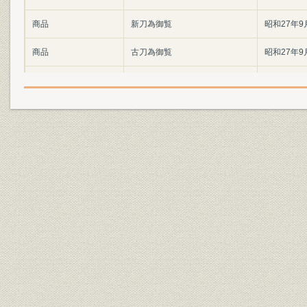
商品
新刀為御覧
昭和27年9
商品
古刀為御覧
昭和27年9
販売
定例入札会の仕組み
昭和25年3
美術品・道具類並び海外輸出入
明治25(18
業界
貿易商一覧
10(1921)
東京美術倶楽部設立初期の重役
業界
1907(明治
たちとその周辺の美術商たち
業界
明治期の美術商達
大正14年5
役員
初代社長・黒川新三郎の略歴
嘉永2年4月
符丁のはなし(付・労働者の賃
販売
金)
営業
起立工商会社名刺
1889年