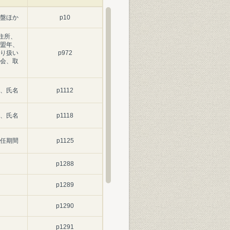
盤ほか
p10
住所、
盟年、
り扱い
p972
会、取
、氏名
p1112
、氏名
p1118
任期間
p1125
p1288
p1289
p1290
p1291