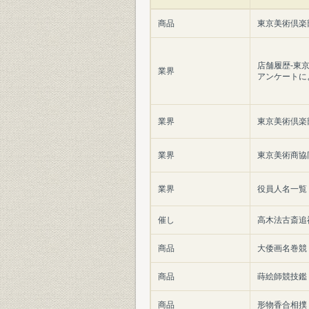
商品
東京美術倶楽
店舗履歴-東
業界
アンケートに
業界
東京美術倶楽
業界
東京美術商協
業界
役員人名一覧
催し
高木法古斎追
商品
大倭画名巻競
商品
蒔絵師競技鑑
商品
形物香合相撲