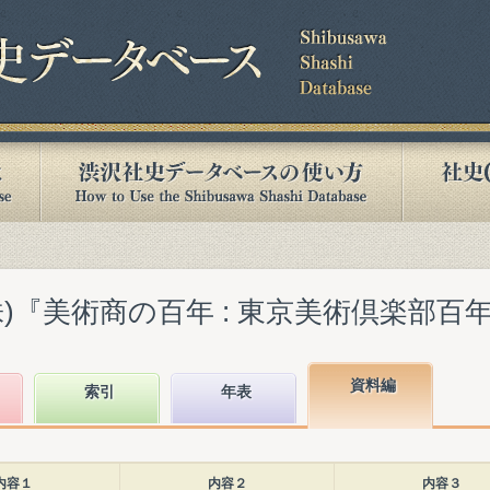
『美術商の百年 : 東京美術倶楽部百年史』(
資料編
索引
年表
内容１
内容２
内容３