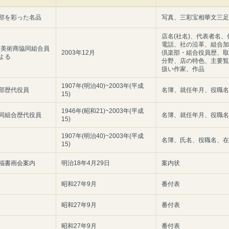
部を彩った名品
写真、三彩宝相華文三足
店名(社名)、代表者名、
電話、社の沿革、組合加
京美術商協同組合員
2003年12月
倶楽部・組合役員歴、取
よる
分野、店の特色、主要覧
扱い作家、作品
1907年(明治40)~2003年(平成
部歴代役員
名簿、就任年月、役職名
15)
1946年(昭和21)~2003年(平成
同組合歴代役員
名簿、就任年月、役職名
15)
1907年(明治40)~2003年(平成
名簿、氏名、役職名、在
15)
福書画会案内
明治18年4月29日
案内状
昭和27年9月
番付表
昭和27年9月
番付表
昭和27年9月
番付表