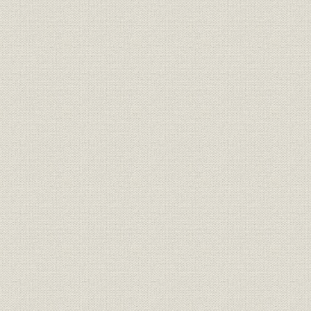
人口の地域別・年齢別構成の推
昭和10年~
移
三大都市圏と地方間の人口移動
昭和29年~
の推移
婚姻件数と世帯増加率の推移
昭和29年~
不動産業向け貸出および住宅ロ
業界
昭和23年~
ーンの残高の推移
業界
事務所用建築物着工の推移
昭和33年~
業界
民間業者浚渫埋立揚土量の推移
昭和34年~