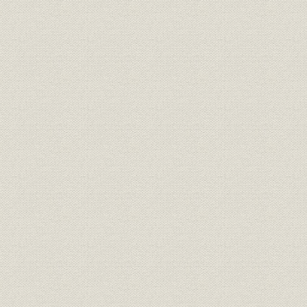
定款
三井不動産株式会社原始定款
定款
三井不動産株式会社現行定款
従業員
従業員数の推移
昭和16年~
昭和16年7
財務・業績
新株式の発行推移
31日
財務・業績
株価の推移
昭和24年~
昭和16年7
株主
大株主の推移
31日