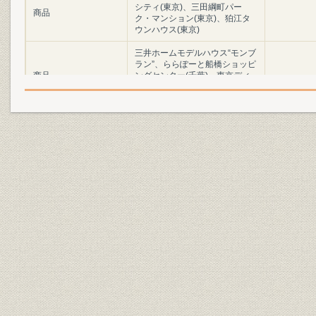
シティ(東京)、三田綱町パー
商品
ク・マンション(東京)、狛江タ
ウンハウス(東京)
三井ホームモデルハウス“モンブ
ラン”、ららぽーと船橋ショッピ
商品
ングセンター(千葉)、東京ディ
ズニーランド、三井の森蓼科ゴ
ルフ倶楽部(長野)
ハレクラニ・ホテル(ハワイ)、
商品
AT&Tセンター(ロスアンゼルス)
地価・GNP・卸売物価の長期的
経済
昭和11年~
推移
国民総生産と地価の対前年度変
経済
動率、土地取引件数、宅地建物
昭和11年~
取引業者数の推移
住宅着工戸数、全国木造建築費
業界
昭和13年~
上昇率、宅地供給量の推移