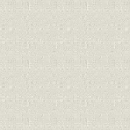
昭和51年3
財務・業績
貸借対照表VI
31日
財務・業績
損益計算書・利益処分I
昭和16年7