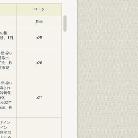
ページ
巻頭
の推
移、1日
p25
年登場の
登場の
変遷、鉄
p26
度末現
年登場の
装備され
冷房化
房化
p27
和62年
単線、複
ザイン
イン、
性能自
るため