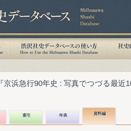
『京浜急行90年史 : 写真でつづる最近
資料編
索引
年表