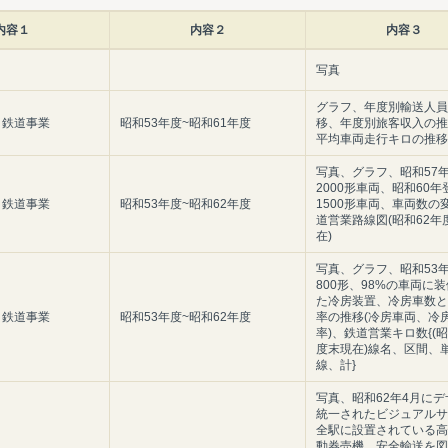
内容１
内容２
内容３
写真
グラフ、年度別輸送人員
 鉄道事業
昭和53年度~昭和61年度
移、年度別旅客収入の推
平均車両走行キロの推移
写真、グラフ、昭和57
2000形車両、昭和60年
 鉄道事業
昭和53年度~昭和62年度
1500形車両、車両数の
道営業路線図(昭和62年
在)
写真、グラフ、昭和53
800形、98%の車両に
た冷房装置、冷房車数と
 鉄道事業
昭和53年度~昭和62年度
率の推移(冷房車両、冷
率)、鉄道営業キロ数{(昭
度末現在)線名、区間、
線、計}
写真、昭和62年4月にデ
統一されたビジュアルサ
全駅に設置されている高
動券売機、安全輸送を図