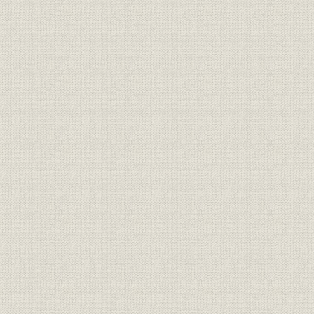
施設
遅遅台碑
市場;経営
釜山港鉄道線路図
明治38年頃
税関山領事館山附近平面図
釜山埋立略図
釜山桟橋船車連絡、釜山駅
釜山鉄道建設工区略図
経営;催し
京釜線測量隊の大邱出発
経営;催し
京釜鉄道速成南北軌条聯絡
明治37年1
大浦逓信大臣の速成工事視察、
施設;催し
明治37年9
兼武山隧道
京釜鉄道省峴スヰツチバツク仮
施設
線
京釜鉄道省峴スヰツチバツク仮
施設
線平面図