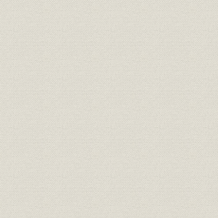
施設;催し
明治33年
当時の仁川駅
京仁鉄道開通当時に於ける京城
施設
明治33年
及南大門停車場
西北鉄道予定線路 漢城 松都間
市場;経営
明治34年
鉄道敷設略図
大江卓手翰(京義鉄道敷設権問
経営
明治36年8
題)
従業員
臨時軍用鉄道監部職員
経営
仁川に於ける臨時軍用鉄道監部
経営;施設
軍用鉄道京義線建設工区略図
竜山・開城間幹線及碧瀾渡支線
市場;経営
明治37年7
略図
侍従武官長御差遣(開城に於て撮
催し
明治38年3
影)
市場;経営
平壌府鉄道線路図
明治38年頃