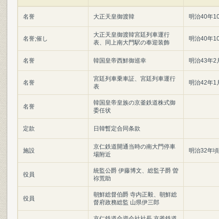
名誉
大正天皇御渡韓
明治40年
大正天皇御渡韓宮廷列車運行
名誉;催し
明治40年1
表、同上南大門駅の奉迎装飾
名誉
韓国皇帝西鮮御巡幸
明治43年2
宮廷列車乗車証、宮廷列車運行
名誉
明治42年1
表
韓国皇帝皇族の京釜鉄道株式御
名誉
委任状
定款
日韓暫定合同条款
京仁鉄道開通当時の南大門停車
施設
明治32年頃
場附近
統監公爵 伊藤博文、総監子爵 曽
役員
祢荒助
朝鮮総督伯爵 寺内正毅、朝鮮総
役員
督府政務総監 山県伊三郎
京仁鉄道合資会社社長 京釜鉄道