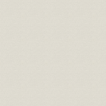
市場;経営
大邱府鉄道線路図
明治40年頃
京釜鉄道開通式、同余興(古市総
催し
明治38年5
裁の演舞)
京釜鉄道開通祝賀会(草梁に於
催し
明治38年5
て)
催し
京仁鉄道第一次起工式
明治30年3
市場;経営
仁川府内鉄道略図
前島密男爵手翰(仏国シンジケー
経営
明治31年3
トの京仁鉄道買収問題)
京仁鉄道建設工区略図
催し
第二次京仁鉄道起工式
明治32年4
京仁鉄道開通当時の永登浦駅、
明治32年9
施設;催し
京仁鉄道仁川・鷺梁津間開通式
月
施設
漢江架橋工事
明治32年、
京仁鉄道開通式、京仁鉄道開通