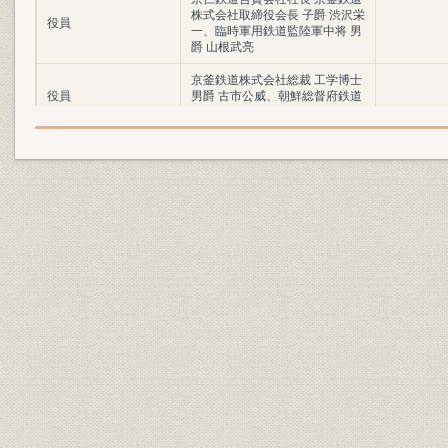
株式会社取締役会長 子爵 渋沢栄
役員
一、臨時軍用鉄道監陸軍中将 男
爵 山根武亮
京釜鉄道株式会社総裁 工学博士
役員
男爵 古市公威、朝鮮総督府鉄道
局長官 工学博士 大屋権平
逓信大臣 子爵 大浦兼武、逓信次
役員
官 男爵 田健治郎
大江卓、大三輪長兵衛、竹内
役員
綱、男爵尾崎三良
京釜鉄道技師 久野知義、京釜鉄
道技師長 笠井愛次郎、京釜鉄道
技術
技師 岡村初之助、京釜鉄道技師
稲垣甚
韓国駐剳日本全権公使 男爵 林権
助、韓国駐剳日本全権公使 加藤
増雄
京仁鉄道設計図(米国人モールス
施設
が最初に計画せるもの)
京仁鉄道設計図(米国人モールス
施設