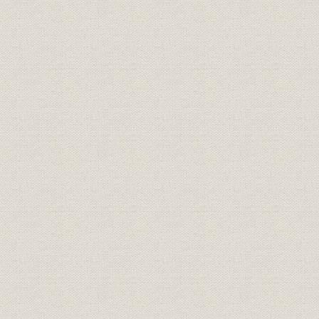
三防第五号隧道南口、寺内総督
施設;催し
大正3年6月
の京元線工事視察
朝鮮服着用の京元線測量隊、京
従業員;施設
明治44年4
元線開通当時の元山駅
経営
湖南線建設工区略図
経営
湖南線佳水院川附近線路略図
経営
湖南線万頃江附近線路略図
第一蘆嶺隧道、工事中の第二蘆
施設
嶺隧道南口
開通当時の木浦駅、開通当時の
施設
大正2年5月
群山駅
市場;経営
群山府鉄道線路図
大正4年頃
市場;経営
木浦府鉄道路線図
大正3年10
山県政務総監の湖南線開通式臨
催し
大正3年1月
場(木浦に於いて)