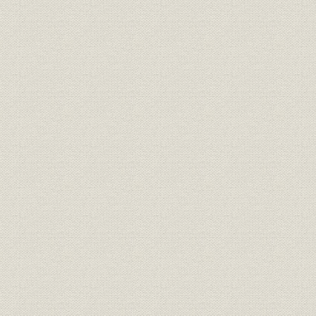
が最初に計画せるもの)
朝鮮に於て最初に組立てたる機
施設;催し
関車(京仁鉄道)、京仁鉄道開通
明治33年1
式
施設;組織
朝鮮総督府鉄道局
鉄道線路図
大正3年度
経営理念
渋沢栄一子手翰
明治32年1
鉄道院総裁閔丙奭子霞と其の筆
役員
蹟
事業所
京釜鉄道会社京城事務所
京釜鉄道倉庫、京釜鉄道釜山事
施設;事業所
務所、京釜鉄道開通当時の草梁
駅
施設;催し
京釜鉄道起工式(永登浦に於て)
明治34年8
京釜鉄道水原烏山間予定線路平
市場;施設
面図