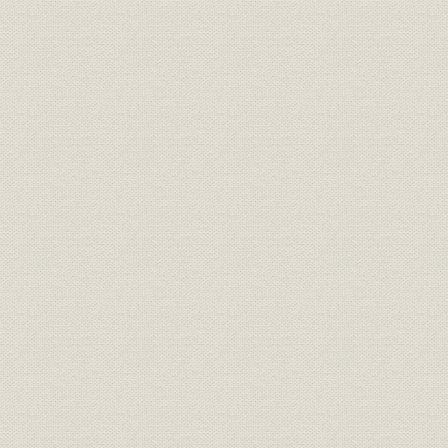
施設
平壌駅と京義鉄道創設紀念碑
明治40年6
市場;経営
新義州鉄道線路略図
大正元年頃
大同江仮橋梁の架設、臨津江橋
施設
梁架橋工事
施設
平壌鉱業所附近平面図
明治43年頃
市場;経営
軍用鉄道馬山浦線建設工区略図
軍用鉄道馬山浦建築班事務所、
施設
軍用鉄道月尾島支線
市場;経営
京元線建設工区略図
市場;経営
元山府鉄道線路略図
大正3年頃
経営
京元線各区間開業年月
明治44年1
劒払浪の大築堤、竜潭川橋梁工
施設
事