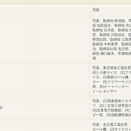
写真
写真、取締役 林茂徳、
役 塩田昌夫、取締役 寺
取締役 日沖貢、取締役 
亮、取締役 川田貞夫、監
野潤太郎、取締役 江原
取締役 中村泰秀、取締役
治、取締役社長 滝正明
締役 樋口敏夫、常務取締
雄
写真、東京晴海工場全景、
頭と小麦サイロ、(2)フ
イロ、(3)製粉ロール機、
ター、(5)フラワーサイ
部、(6)オートパッカー、
トパレタイザー
写真、(1)高速液体クロ
フ、(2)二次加工研究室
所
(3)走査電子顕微鏡、(4
ダー室、(5)流動層乾燥
写真、名古屋工場全景、(
ロール機、(2)サイクロ