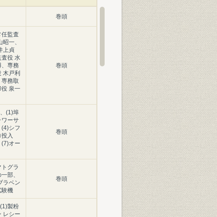
巻頭
常任監査
山昭一、
井上貞
査役 水
博、専務
巻頭
 木戸利
、専務取
役 泉一
(1)埠
ラワーサ
(4)シフ
巻頭
ロ投入
(7)オー
マトグラ
の一部、
巻頭
)ブラベン
試験機
1)製粉
ン レシー