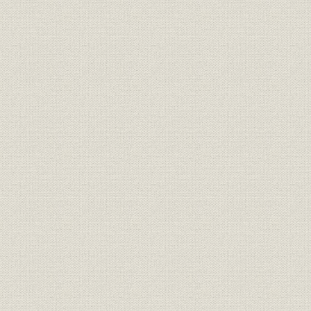
電話
市外台交換成績(全国主要局)
昭和12年、
羽田・城東両局の加入数・設備
昭和22年度(
設備;需給
数の推移
年度(1961
「羽田」「城東」の復活、荻窪
昭和22年(1
事業所
電話の東京編入
(1948年)
設備;電話
お札《さつ》を入れる公衆電話
昭和22年(1
労働争議
東京電話もストライキ
昭和23年(1