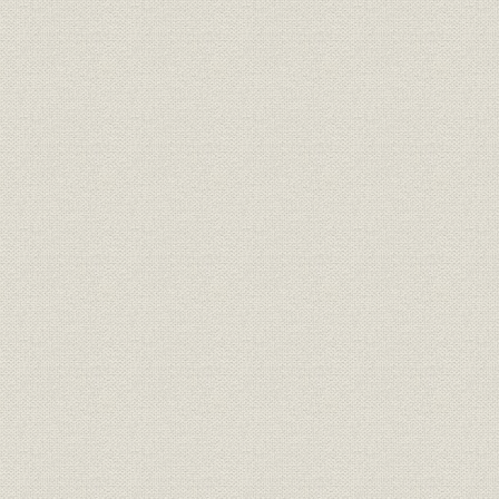
電話;災害
戦災電話復旧状況
昭和23年(
全国主要局における重要加入者
電話;施設
回線の障害状況(昭和21年4・
昭和21年(1
5・6月1ヵ月平均)
消費者;サービス
電話に対する公衆の声(全国)
昭和21年(1