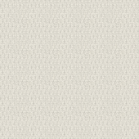
昭和22年当時の電話料金払込通
電話
昭和22年(1
知書
昭和22年度
電話;租税
電話加入権税の税額
年度(194
昭和22年度末の8大都市の電話
電話
昭和22年度
復旧状況
電話;需給
市外通話交換状況の推移
昭和20年1