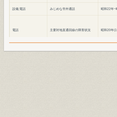
設備;電話
みじめな市外通話
昭和22年~
電話
主要対地直通回線の障害状況
昭和20年(1
中央電話局の欠勤状況(昭
従業員
昭和21年(1
21.5.20~5.22の1日平均)
通信;災害
戦災局別加入電話復旧状況
昭和22年(1