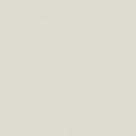
技術
接続試験の成績
昭和21年1
昭和11年(1
労働組合;通信
戦後の労働組合の組織状況
(1952年)
食糧問題
食糧を求めて
昭和21年(1
労働争議
2・1ゼネスト
昭和21年(1
電話
各局別の進駐軍加入回線数
昭和22年(1
一般通話とAFコール[連合軍通
電話
昭和22年(1
話]とのサービス比較
昭和21年(1
電話
進駐軍の電話
(1951年)