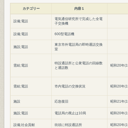
カテゴリー
内容１
電気通信研究所で完成した全電
設備;電話
子交換機
設備;電話
600型電話機
東京市外電話局の即時通話交換
施設;電話
室
特設通話所と公衆電話の回線数
需給;電話
昭和20年(1
と通話数
需給;電話
市内電話の交換状況
昭和20年(1
施設
応急復旧
昭和21年(1
施設;電話
電話局の廃止は10局
昭和20年(1
設備;社会貢献
街頭に特設通話所
昭和20年(1