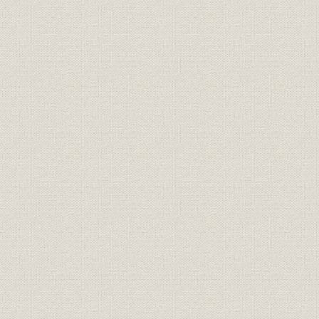
技術;施設
市外回線の改良工事
昭和22年(1
電話
連合軍電話の料率
昭和23年度末における連合軍関
電話;設備
係PBX[五〇号型二〇〇回線の自
昭和23年度
動交換装置]
連合軍関係PBX[五〇号型二〇〇
昭和23年度(
電話;設備
回線の自動交換装置]施設(直営)
年度(1956
の推移
7局編成になった東京電話の業
電話;組織
昭和22年(1
務機構
主な交通・通信・たばこ料金の
昭和19年(1
物価;価格
推移
(1957年)4