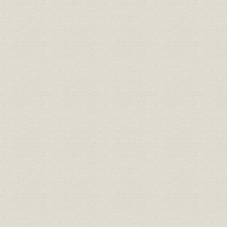
東京特別復興工事工程概要(局
昭和21年(1
施設;設備
外)
(1947年)
昭和21年(1
電話;設備
特別復興工事(局外)使用主材料
(1947年)