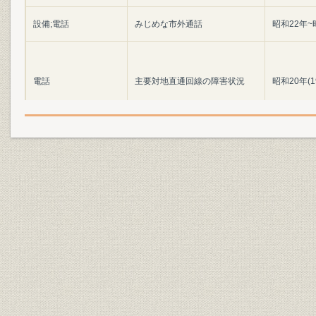
設備;電話
みじめな市外通話
昭和22年~
電話
主要対地直通回線の障害状況
昭和20年(1
中央電話局の欠勤状況(昭
従業員
昭和21年(1
21.5.20~5.22の1日平均)
通信;災害
戦災局別加入電話復旧状況
昭和22年(1