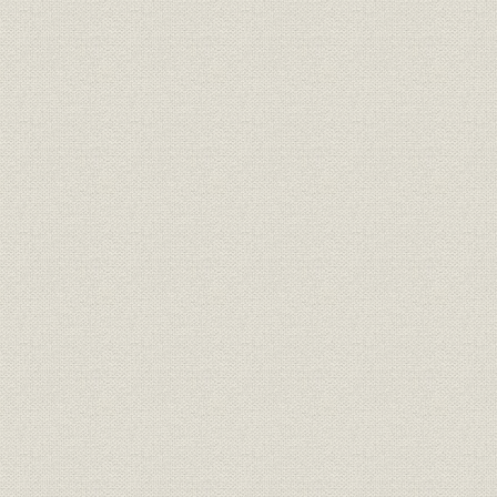
技術
接続試験の成績
昭和21年1
昭和11年(1
労働組合;通信
戦後の労働組合の組織状況
(1952年)
食糧問題
食糧を求めて
昭和21年(1
労働争議
2・1ゼネスト
昭和21年(1
電話
各局別の進駐軍加入回線数
昭和22年(1
一般通話とAFコール[連合軍通
電話
昭和22年(1
話]とのサービス比較
昭和21年(1
電話
進駐軍の電話
(1951年)