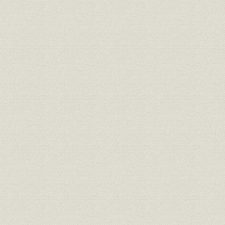
電話
市外台交換成績(全国主要局)
昭和12年、
羽田・城東両局の加入数・設備
昭和22年度(
設備;需給
数の推移
年度(1961
「羽田」「城東」の復活、荻窪
昭和22年(1
事業所
電話の東京編入
(1948年)
設備;電話
お札《さつ》を入れる公衆電話
昭和22年(1
労働争議
東京電話もストライキ
昭和23年(1