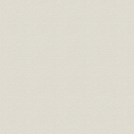
東京特別復興工事工程概要(局
昭和21年(1
施設;設備
外)
(1947年)
昭和21年(1
電話;設備
特別復興工事(局外)使用主材料
(1947年)