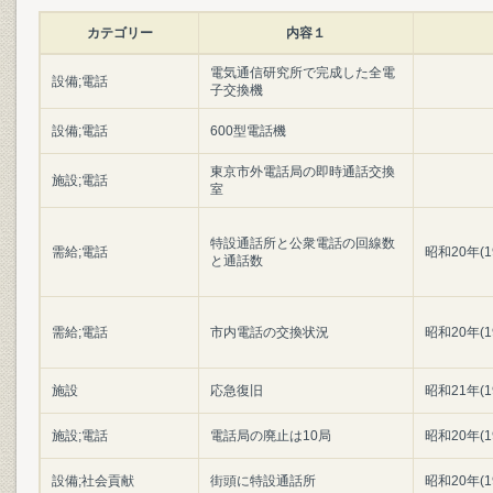
カテゴリー
内容１
電気通信研究所で完成した全電
設備;電話
子交換機
設備;電話
600型電話機
東京市外電話局の即時通話交換
施設;電話
室
特設通話所と公衆電話の回線数
需給;電話
昭和20年(1
と通話数
需給;電話
市内電話の交換状況
昭和20年(1
施設
応急復旧
昭和21年(1
施設;電話
電話局の廃止は10局
昭和20年(1
設備;社会貢献
街頭に特設通話所
昭和20年(1