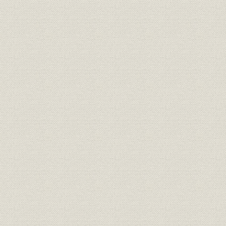
昭和22年当時の電話料金払込通
電話
昭和22年(1
知書
昭和22年度
電話;租税
電話加入権税の税額
年度(194
昭和22年度末の8大都市の電話
電話
昭和22年度
復旧状況
電話;需給
市外通話交換状況の推移
昭和20年1