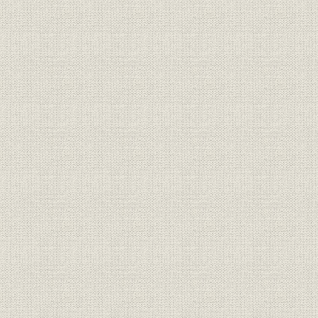
技術;施設
市外回線の改良工事
昭和22年(1
電話
連合軍電話の料率
昭和23年度末における連合軍関
電話;設備
係PBX[五〇号型二〇〇回線の自
昭和23年度
動交換装置]
連合軍関係PBX[五〇号型二〇〇
昭和23年度(
電話;設備
回線の自動交換装置]施設(直営)
年度(1956
の推移
7局編成になった東京電話の業
電話;組織
昭和22年(1
務機構
主な交通・通信・たばこ料金の
昭和19年(1
物価;価格
推移
(1957年)4