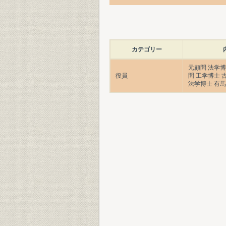
カテゴリー
元顧問 法学
役員
問 工学博士
法学博士 有