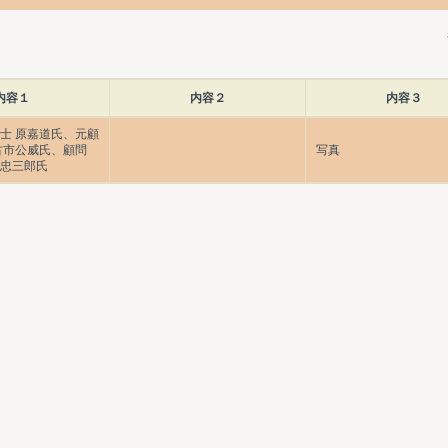
内容１
内容２
内容３
博士 原嘉道氏、元顧
 古市公威氏、顧問
写真
馬忠三郎氏