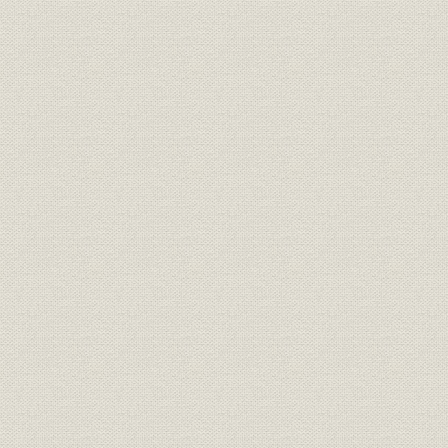
定款
原始定款
[昭和26年5
定款
現行定款
昭和26年5
組織
業務機構
6月1日現在
用途別需要数 年度末契約口数
財務・業績;需給
昭和26年度
(全社)
用途別需要数 年度末契約数(全
財務・業績;需給
昭和26年度
社)
需給;販売
用途別需要数 販売電力量(全社)
昭和26年度
用途別需要数 販売電力量対前年
需給;販売
昭和26年度
増加率(全社)
用途別需要数 電力会社別販売電
業界;販売
昭和26年度