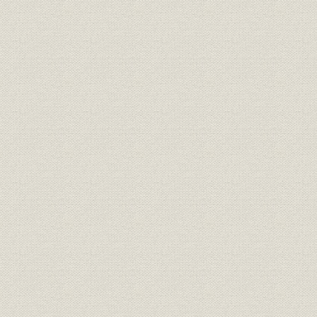
ひとは企業の顔であり頭脳であ
教育・研修;福利厚生
る―能力の開発と良好な人間関
係の確立
暮らしに歓びと安らぎをひろげ
営業;施設
るために―セールスの推進とサ
ービスの向上