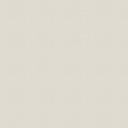
住みよい生活環境の形成へ―環
施設;環境保全
境保全への努力
安全でゆたかな生活を守るため
安全管理
に―災害対策
未来をひらく新しい技術をめざ
技術;施設
して―技術開発
環境保全
おもな公害防止対策
昭和38年6
施設
発送変電設備図
昭和27年3