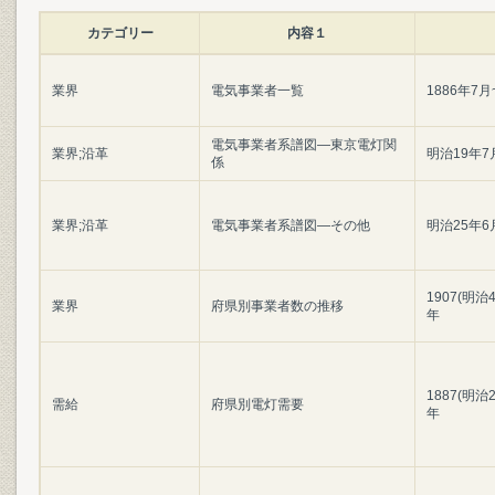
カテゴリー
内容１
業界
電気事業者一覧
1886年7月
電気事業者系譜図―東京電灯関
業界;沿革
明治19年7
係
業界;沿革
電気事業者系譜図―その他
明治25年6
1907(明治4
業界
府県別事業者数の推移
年
1887(明治2
需給
府県別電灯需要
年