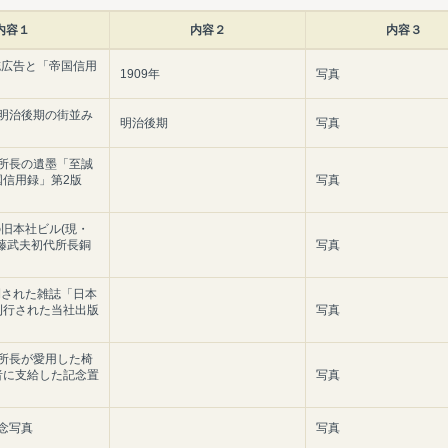
内容１
内容２
内容３
雑誌広告と「帝国信用
1909年
写真
明治後期の街並み
明治後期
写真
所長の遺墨「至誠
国信用録」第2版
写真
の旧本社ビル(現・
後藤武夫初代所長銅
写真
創刊された雑誌「日本
に刊行された当社出版
写真
所長が愛用した椅
続者に支給した記念置
写真
念写真
写真