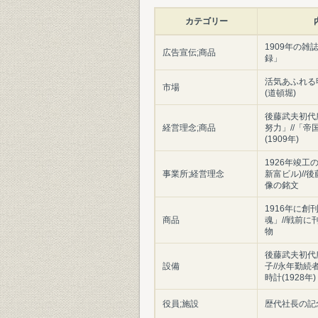
カテゴリー
1909年の
広告宣伝;商品
録」
活気あふれる
市場
(道頓堀)
後藤武夫初代
経営理念;商品
努力」//「帝
(1909年)
1926年竣工
事業所;経営理念
新富ビル)//
像の銘文
1916年に
商品
魂」//戦前
物
後藤武夫初代
設備
子//永年勤
時計(1928年)
役員;施設
歴代社長の記