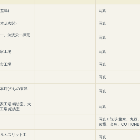
堂島)
写真
本店玄関)
写真
栄一、渋沢栄一揮毫
写真
軒家工場
写真
日市工場
写真
写真
 本店(のちの東洋
写真
軒家工場 精紡室、大
写真
工場 綛紡室
写真と説明(飛竜、丸酉
紫鷹、金魚、COTTONBE
ィルムスリット工
写真