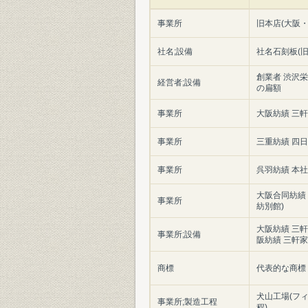
事業所
旧本店(大阪・
社名;設備
社名石刻板(旧
創業者 渋沢
経営者;設備
の扁額
事業所
大阪紡績 三
事業所
三重紡績 四
事業所
呉羽紡績 本社
大阪合同紡績
事業所
紡別館)
大阪紡績 三
事業所;設備
阪紡績 三軒家
商標
代表的な商標
犬山工場(フ
事業所;製造工程
程)