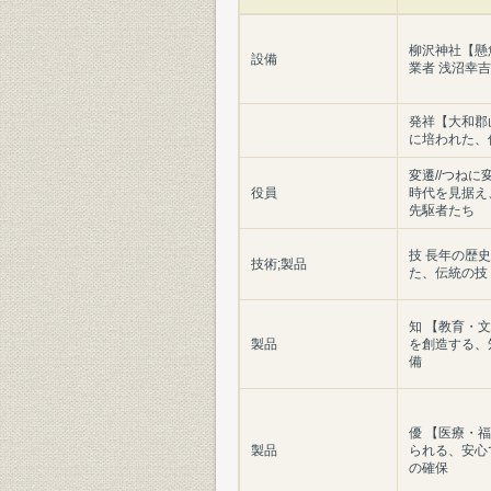
柳沢神社【懸
設備
業者 浅沼幸
発祥【大和郡
に培われた、
変遷//つね
役員
時代を見据え
先駆者たち
技 長年の歴
技術;製品
た、伝統の技
知 【教育・文
製品
を創造する、
備
優 【医療・福
製品
られる、安心
の確保