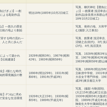
写真、柳沢神社【懸魚(
魚(げぎょ)】―創
ょ)】―創業者 浅沼幸吉
明治18年(1885年)10月2日竣工
吉による彫刻作品
刻作品(奈良県大和郡山市
18年10月2日竣工)
山】―悠久の歴史
写真、発祥の地、大和平
伝統の地より創始
む(撮影:入江泰吉)
に変容する時の流れ―
写真、創業者 浅沼幸吉、
、人と共に歩んだ
沼猪之吉(初代)、3代 
(2代)、4代 浅沼茂夫
写真、1928年(昭和3年
史によって築かれ
1928年(昭和3年)、1967年(昭和
宮、1967年(昭和42年
【伝統建築】
42年)、1983年(昭和58年)
1983年(昭和58年)郡
写真、1896年(明治29
化】//新たな時代
1896年(明治29年)、1931年(昭
立畝傍中学校、1931年(
知的環境施設の整
和6年)、1991年(平成3年)
大谷女子専門学校、199
成3年)東京都立大学
写真、(撮影:今駒清則)、
(大正15年)郡山町立伝
祉】//つねに求め
1926年(大正15年)、1930年(昭
1930年(昭和5年)大阪
で安全な生活環境
和5年)、1989年(平成元年)
院、1989年(平成元年)
険衛生大学付属病院[名