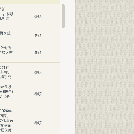
げぎ
による彫
巻頭
:明治
野を望
巻頭
2代 浅
浅沼猪之吉
巻頭
)吉野神
)桜井寺、
巻頭
山城追手門
年)奈良県
昭和6年)
巻頭
1年(平
1926年
染病院、
府立桃山病
巻頭
名古屋保
古屋保健