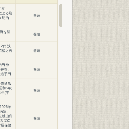
げぎ
による彫
巻頭
:明治
野を望
巻頭
2代 浅
浅沼猪之吉
巻頭
)吉野神
)桜井寺、
巻頭
山城追手門
年)奈良県
昭和6年)
巻頭
1年(平
1926年
染病院、
府立桃山病
巻頭
名古屋保
古屋保健