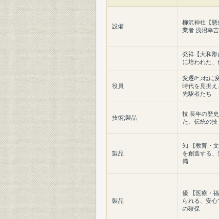
柳沢神社【懸
設備
業者 浅沼幸
発祥【大和郡
に培われた、
変遷//つね
役員
時代を見据え
先駆者たち
技 長年の歴
技術;製品
た、伝統の技
知 【教育・文
製品
を創造する、
備
優 【医療・福
製品
られる、安心
の確保