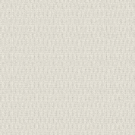
明治25年(1
製品
主要工事
(1992年)
享保9年(1
沿革
年表
(1992年)1
参考文献
主な参考文献