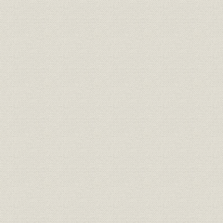
事業所
事業所所在地
組織
経営組織図
昭和12年度
役員;従業員
役職員数の推移
度(1991年
昭和12年(1
財務・業績
資本金の推移
(1992年)3
昭和12・6
販売
受注高の推移
3・4~平成
昭和12・6
生産
完工高の推移
3・4~平成
財務・業績
第57期決算//貸借対照表
平成4年(1
平成3年(1
財務・業績
第57期決算//損益計算書
成4年(199