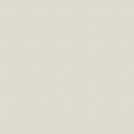
関係会社
グループ会社の概要
経営理念
創業理念
経営理念
企業コンセプト
定款
原始定款
昭和十二年(
定款
現行定款
昭和12年(1
役員
歴代役員任期表
(1991年)