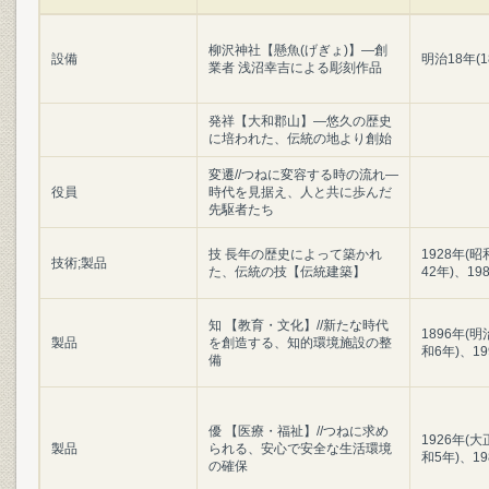
柳沢神社【懸魚(げぎょ)】―創
設備
明治18年(1
業者 浅沼幸吉による彫刻作品
発祥【大和郡山】―悠久の歴史
に培われた、伝統の地より創始
変遷//つねに変容する時の流れ―
役員
時代を見据え、人と共に歩んだ
先駆者たち
技 長年の歴史によって築かれ
1928年(昭
技術;製品
た、伝統の技【伝統建築】
42年)、19
知 【教育・文化】//新たな時代
1896年(明
製品
を創造する、知的環境施設の整
和6年)、19
備
優 【医療・福祉】//つねに求め
1926年(大
製品
られる、安心で安全な生活環境
和5年)、1
の確保