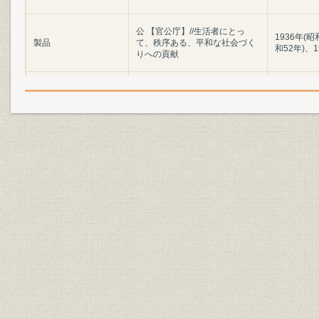
公 【官公庁】//生活者にとっ
1936年(昭
製品
て、秩序ある、平和な社会づく
和52年)、1
りへの貢献
快 【住宅】//家族が集うやすら
1930年(昭
製品
ぎの空間、豊かさと快適の提供
43年)、19
創 【環境開発】//時代のニーズ
1964年(昭
製品
を把握し、新しいコミュニティ
和53年)、1
空間を創造
繁 著しく変容するビジネス環
1928年(昭
製品
境。柔軟に対応するシステムの
49年)、19
提案//【ビル・商業施設】
造 【生産・流通】//生産性の向
1922年(大
製品
上、物流の効率化。産業全体の
和60年)、1
活性化を追求