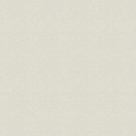
交 【交通】//人・物・情報が交
1963年(昭
製品
差し、成長する現代社会。円滑
和45年)、1
な交通手段の拡充
健 余暇の効率的利用、健康の尊
1958年(昭
製品
重。注目される遊文化への対応//
和42年)、1
【スポーツ・余暇】
力 【資源・エネルギー】//今、
1947年(昭
製品
求められる資源の確保。次代へ
和59年)、1
のエネルギーの構築
躍 【海外事業】//海外への飛
1939年(昭
製品;海外事業
翔。先端技術と国際的な視野で
和61年)、1
諸外国の発展に寄与
山下公園(横浜市:平成元年3月31
製品
平成元年3
日竣工)