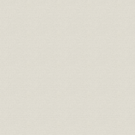
役員
役員構成
平成4年1月
事業所
事業拠点
戦時下におけるフィリピンでの
[昭和17年(
製品;海外事業
主要工事
(1944年)]
昭和12年度(
経営
株式会社創立10周年までの概況
年度(1947
昭和29年度-37年度の業績の推
昭和29年度(
経営;財務・業績業績
移
年度(1962
昭和45年度(
従業員
採用者の推移
年度(1973
昭和51年度-55年度の業績の推
昭和51年度(