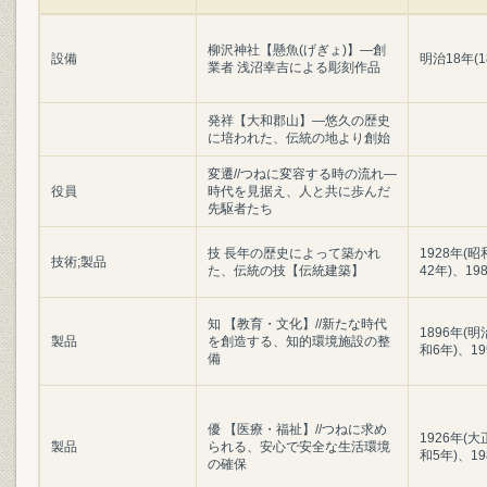
柳沢神社【懸魚(げぎょ)】―創
設備
明治18年(1
業者 浅沼幸吉による彫刻作品
発祥【大和郡山】―悠久の歴史
に培われた、伝統の地より創始
変遷//つねに変容する時の流れ―
役員
時代を見据え、人と共に歩んだ
先駆者たち
技 長年の歴史によって築かれ
1928年(昭
技術;製品
た、伝統の技【伝統建築】
42年)、19
知 【教育・文化】//新たな時代
1896年(明
製品
を創造する、知的環境施設の整
和6年)、19
備
優 【医療・福祉】//つねに求め
1926年(大
製品
られる、安心で安全な生活環境
和5年)、1
の確保