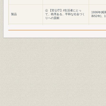
公 【官公庁】//生活者にとっ
1936年(昭
製品
て、秩序ある、平和な社会づく
和52年)、1
りへの貢献
快 【住宅】//家族が集うやすら
1930年(昭
製品
ぎの空間、豊かさと快適の提供
43年)、19
創 【環境開発】//時代のニーズ
1964年(昭
製品
を把握し、新しいコミュニティ
和53年)、1
空間を創造
繁 著しく変容するビジネス環
1928年(昭
製品
境。柔軟に対応するシステムの
49年)、19
提案//【ビル・商業施設】
造 【生産・流通】//生産性の向
1922年(大
製品
上、物流の効率化。産業全体の
和60年)、1
活性化を追求