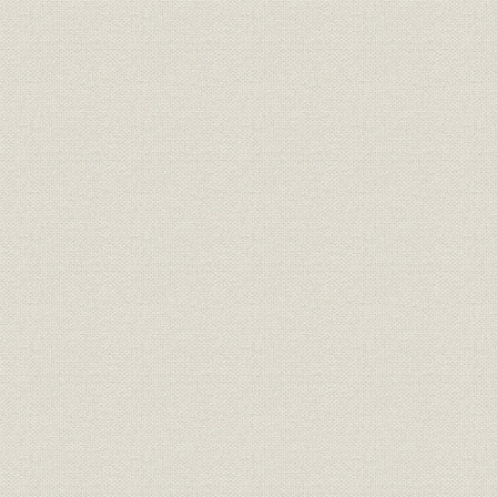
事業所
事業所所在地
組織
経営組織図
昭和12年度
役員;従業員
役職員数の推移
度(1991年
昭和12年(1
財務・業績
資本金の推移
(1992年)3
昭和12・6
販売
受注高の推移
3・4~平成
昭和12・6
生産
完工高の推移
3・4~平成
財務・業績
第57期決算//貸借対照表
平成4年(1
平成3年(1
財務・業績
第57期決算//損益計算書
成4年(199