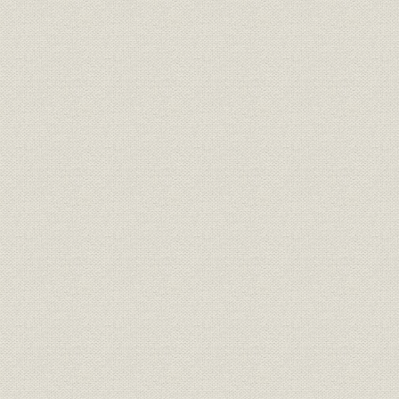
明治25年(1
製品
主要工事
(1992年)
享保9年(1
沿革
年表
(1992年)1
参考文献
主な参考文献