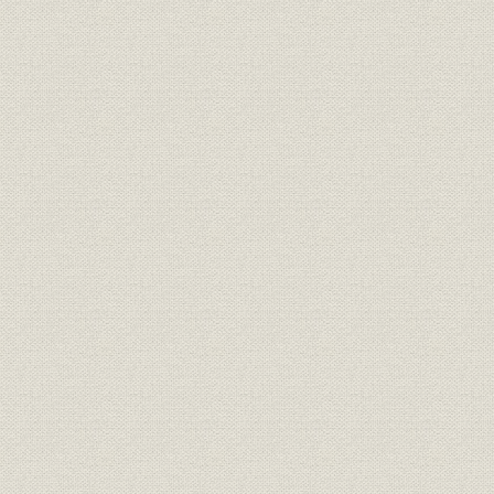
役員
役員構成
平成4年1月
事業所
事業拠点
戦時下におけるフィリピンでの
[昭和17年(
製品;海外事業
主要工事
(1944年)]
昭和12年度(
経営
株式会社創立10周年までの概況
年度(1947
昭和29年度-37年度の業績の推
昭和29年度(
経営;財務・業績業績
移
年度(1962
昭和45年度(
従業員
採用者の推移
年度(1973
昭和51年度-55年度の業績の推
昭和51年度(