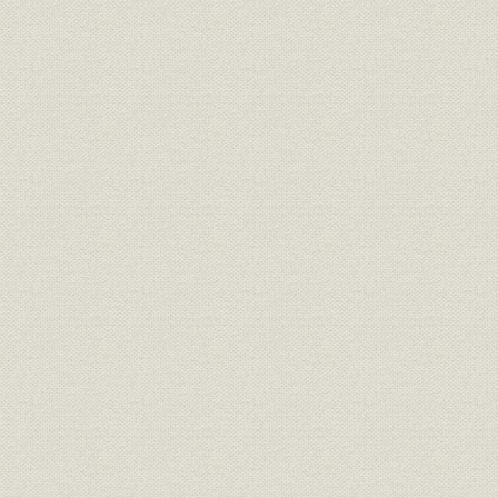
関係会社
グループ会社の概要
経営理念
創業理念
経営理念
企業コンセプト
定款
原始定款
昭和十二年(
定款
現行定款
昭和12年(1
役員
歴代役員任期表
(1991年)