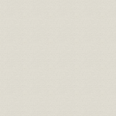
交 【交通】//人・物・情報が交
1963年(昭
製品
差し、成長する現代社会。円滑
和45年)、1
な交通手段の拡充
健 余暇の効率的利用、健康の尊
1958年(昭
製品
重。注目される遊文化への対応//
和42年)、1
【スポーツ・余暇】
力 【資源・エネルギー】//今、
1947年(昭
製品
求められる資源の確保。次代へ
和59年)、1
のエネルギーの構築
躍 【海外事業】//海外への飛
1939年(昭
製品;海外事業
翔。先端技術と国際的な視野で
和61年)、1
諸外国の発展に寄与
山下公園(横浜市:平成元年3月31
製品
平成元年3
日竣工)