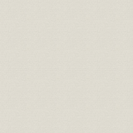
林業
紙作りは森作り
製品
洋紙製品
製品
白板紙製品
製品
特殊紙製品
経営理念
企業理念
2003年4月
経営
会社概要
ロゴマーク
社章・社員章
訓示
労使共同宣言
昭和45年3