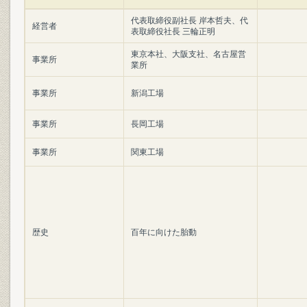
代表取締役副社長 岸本哲夫、代
経営者
表取締役社長 三輪正明
東京本社、大阪支社、名古屋営
事業所
業所
事業所
新潟工場
事業所
長岡工場
事業所
関東工場
歴史
百年に向けた胎動