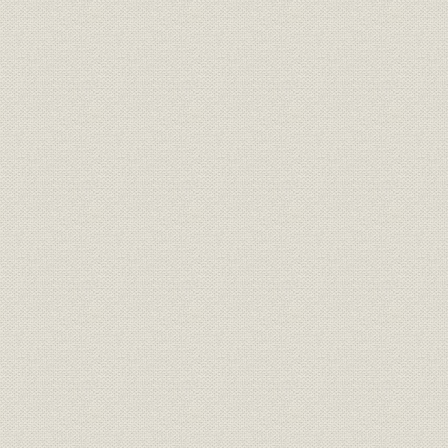
訓示
安全宣言
昭和48年1
環境保全
環境保全に関する共同声明
昭和49年5
環境保全
環境憲章
定款
原始定款
明治四〇年
定款
現行定款
組織
現行組織図
平成19年4
役員
現行役員