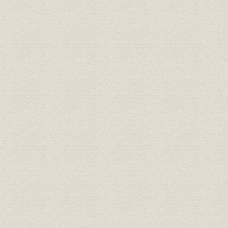
役員
歴代役員任期一覧
明治40年4
財務・業績
売上高・利益の推移
明治40年6
財務・業績
売上高・利益の推移
昭和51年4
財務・業績
売上高・利益・資本金
明治40年6
財務・業績
資本金の推移
明治40年6
昭和28年3
従業員
従業員数の推移
月末現在
関係会社
関連会社
組織;関係会社
企業集団の状況