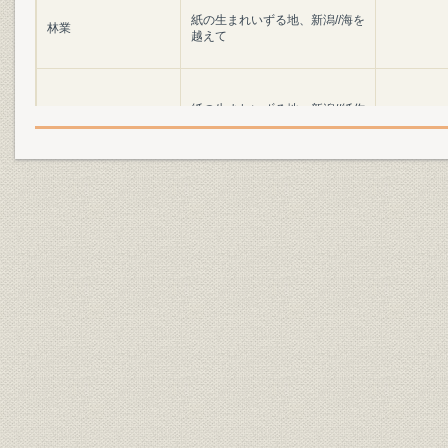
紙の生まれいずる地、新潟//海を
林業
越えて
紙の生まれいずる地、新潟//紙作
製造工程
りが始まる
紙の生まれいずる地、新潟//最後
製造工程
は人の手で
紙の生まれいずる地、新潟//工場
物流
を巣立つ製品たち
21世紀にも輝くラベル・コレク
広告宣伝
ション
生産
水と空気への思いやり
環境保全
北越製紙の環境対応のあゆみ