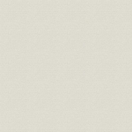
設備
専用チップ船
明治38年(1
沿革
年表
(2007)
社歌
北越製紙株式会社社歌
社歌
北越製紙行進曲
参考文献
主な参考文献