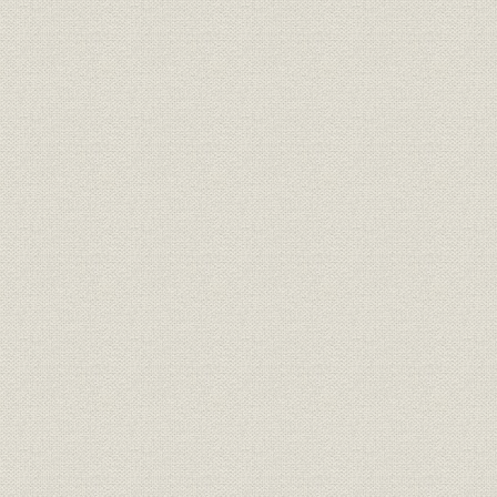
林業
紙作りは森作り
製品
洋紙製品
製品
白板紙製品
製品
特殊紙製品
経営理念
企業理念
2003年4月
経営
会社概要
ロゴマーク
社章・社員章
訓示
労使共同宣言
昭和45年3