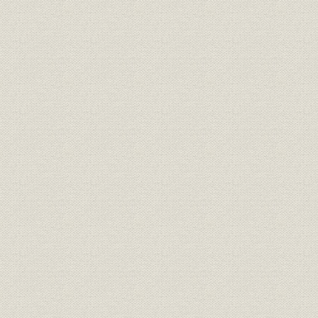
訓示
安全宣言
昭和48年1
環境保全
環境保全に関する共同声明
昭和49年5
環境保全
環境憲章
定款
原始定款
明治四〇年
定款
現行定款
組織
現行組織図
平成19年4
役員
現行役員