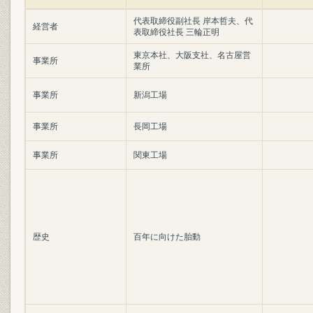
代表取締役副社長 岸本哲夫、代
経営者
表取締役社長 三輪正明
東京本社、大阪支社、名古屋営
事業所
業所
事業所
新潟工場
事業所
長岡工場
事業所
関東工場
歴史
百年に向けた胎動