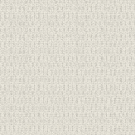
役員
歴代役員任期一覧
明治40年4
財務・業績
売上高・利益の推移
明治40年6
財務・業績
売上高・利益の推移
昭和51年4
財務・業績
売上高・利益・資本金
明治40年6
財務・業績
資本金の推移
明治40年6
昭和28年3
従業員
従業員数の推移
月末現在
関係会社
関連会社
組織;関係会社
企業集団の状況