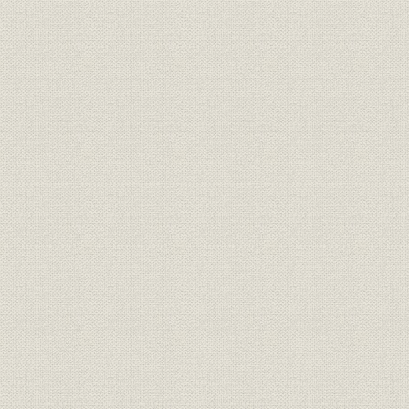
設備
専用チップ船
明治38年(1
沿革
年表
(2007)
社歌
北越製紙株式会社社歌
社歌
北越製紙行進曲
参考文献
主な参考文献