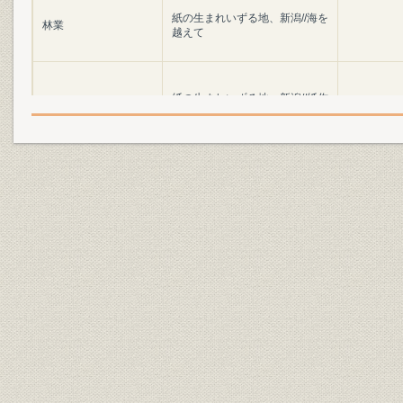
紙の生まれいずる地、新潟//海を
林業
越えて
紙の生まれいずる地、新潟//紙作
製造工程
りが始まる
紙の生まれいずる地、新潟//最後
製造工程
は人の手で
紙の生まれいずる地、新潟//工場
物流
を巣立つ製品たち
21世紀にも輝くラベル・コレク
広告宣伝
ション
生産
水と空気への思いやり
環境保全
北越製紙の環境対応のあゆみ