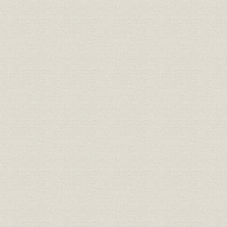
年(1959年)
(株)
プリンタースロッター スーパー
2号、スーパー3号 [印刷・溝
設備
昭和28年(1
切・罫入が同時に可能な横通し
印刷機]
コルゲーター「コンソリマシ
設備
昭和31年(1
ン」 [(段ボール貼合機)]
昭和36年(1
財務・業績
第80~84期の業績
(1963年)9
段ボール原紙(全国・当社)と段
昭和26年(1
生産
ボール(全国・当社)の生産量
(1963年)
本社と東京・大阪両事務所の組
組織
昭和39年(1
織図
コルゲーターにスリッタースコ
製造工程
アラーを付設したことによる断
昭和39年(1
裁機作業の削減(略図)
商品
レンカット
[昭和41年(1