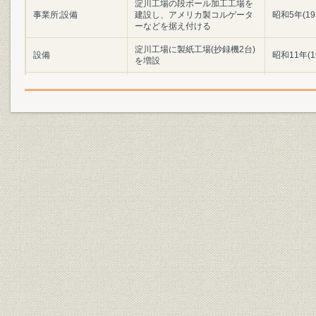
淀川工場の段ボール加工工場を
事業所;設備
建設し、アメリカ製コルゲータ
昭和5年(19
ーなどを据え付ける
淀川工場に製紙工場(抄録機2台)
設備
昭和11年(1
を増設
段ボール原紙から段ボール箱ま
事業所
昭和11年(1
での一貫生産工場を完工
役員
淀川工場竣工式のあとで
昭和11年(1
製品
当時の段ボール箱
昭和15年(1
経営者
[創業者]井上貞治郎(38歳)
大正8年(19
社章
[鱗の社章]