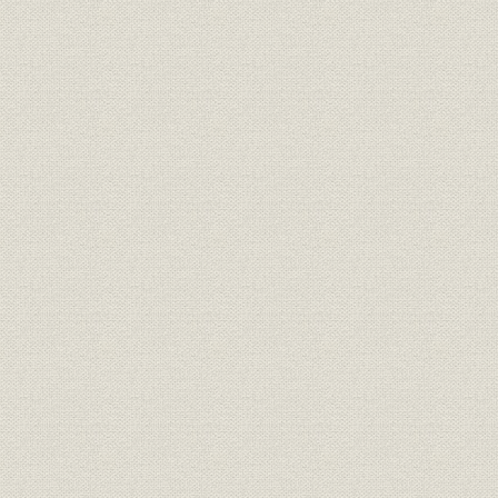
設備
[昭和10年(1
ー(原料叩解機)、火力発電装置
事業所
本社事務所(大阪・北久宝寺町)
[昭和3年(19
名古屋営業所(名古屋市・御器所
事業所
[昭和2年(19
町)
京都営業所{京都・西院中溝
[昭和4年(1
事業所
町)、岡山営業所(岡山・上石
(1922年)]
井」)
簡易ソーダパルプの生産推移(淀
昭和15年(1
生産
川工場)
(1943年)1
昭和11年(1
財務・業績
第35~44期の業績
年(1941年
本社事務所(淀川工場内)、日本
事業所
紙器(株)絵図(千船製紙工場、佃
[昭和13年(1
工場、今宮工場、神戸工場)
尼崎工場、東洋紙器(株)、広島
事業所
[昭和15年(1
駐在所
朝鮮営業所(昭和14年)、朝鮮営
事業所;設備
昭和14年(1
業所(工場)のコルゲーター