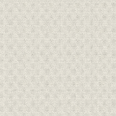
事業所
小倉工場(小倉市赤坂延命寺)
[昭和25年(1
昭和21年(1
財務・業績
第55~58期の業績
(1950年)9
昭和24年(1
売上;貿易
輸出関係売上高(当社)
年(1952年
[輸出関係売り上げ高]のうち第
昭和26年(1
売上
57期の内訳
(1952年)3
昭和25年(1
財務・業績
第59~64期の業績
年(1953年
アメリカ・ラングストン社製コ
設備
[昭和27年(1
ルゲーター
昭和28年(1
財務・業績
第65~67期の業績
年(1955年
昭和30年(1
財務・業績
第68~79期の業績
(1961年)3
関西紙器(株)、東西紙器(株)、関
昭和30年(1
関係会社
東紙器(株)本社工場、北海紙器