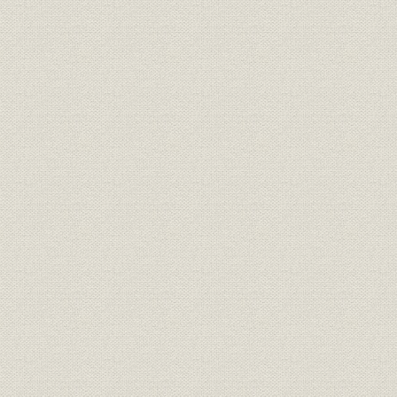
事業所
大正12年当時の工場配置
大正12年(1
大正9年(19
財務・業績
第1~7期の業績
(1923年)5
ドイツ・ミューラー社製コルゲ
設備
昭和2年(19
ーター
事業所
千船工場全景絵図
[大正12年(1
大正12年(1
財務・業績
第8~14期の業績
(1926年)1
設備
[設置した主要加工機械]
[昭和5年(19
大正15年(1
財務・業績
第15~34期の業績
年(1936年
事業所
淀川工場全景絵図
[昭和10年(1
抄紙機、地球型蒸し釜、ヒータ