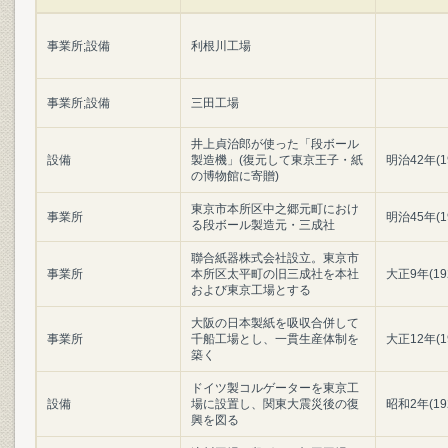
事業所;設備
利根川工場
事業所;設備
三田工場
井上貞治郎が使った「段ボール
設備
製造機」(復元して東京王子・紙
明治42年(1
の博物館に寄贈)
東京市本所区中之郷元町におけ
事業所
明治45年(1
る段ボール製造元・三成社
聯合紙器株式会社設立。東京市
事業所
本所区太平町の旧三成社を本社
大正9年(19
および東京工場とする
大阪の日本製紙を吸収合併して
事業所
千船工場とし、一貫生産体制を
大正12年(1
築く
ドイツ製コルゲーターを東京工
設備
場に設置し、関東大震災後の復
昭和2年(19
興を図る