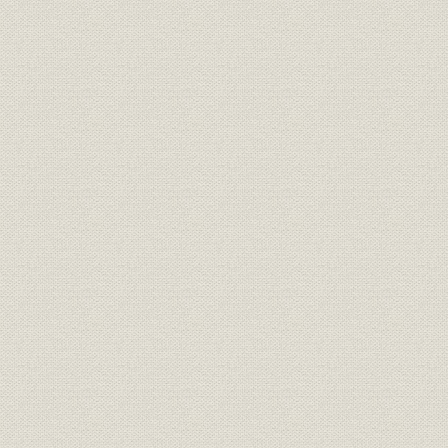
組織
[資格制度と職制]
[昭和43年(1
段ボール生産量指数 昭和35年
昭和35年(1
生産
=100
(1967年)
昭和38年(1
財務・業績
第85~94期の業績
年(1968年
生産性の推移 1人当り生産高、
コルゲーター 1時間当り貼合長
昭和35年度(
生産性
さ、プリンタースロッター 1工
年度(1967
数当り通し枚数
設備
利根川製紙工場第3号[抄紙]機
[昭和43年(
設備
コルゲーター(東京第一工場)
[昭和43年(
設備
自動製函機「ABM-68」
[昭和43年(1
組織;安全管理
安全管理組織図
[昭和44年(1
[貼合工程の省力化のための]スリ
設備;経営
[昭和39年(1
ッタースコアラー、デリベリー