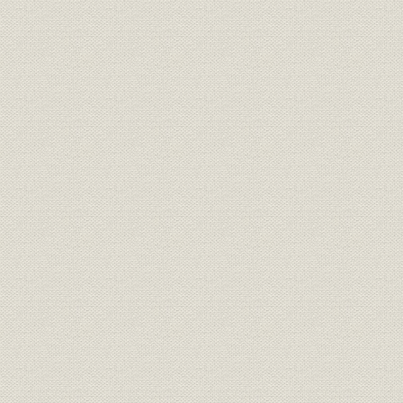
台湾営業所(昭和14年)、満州紙
事業所;海外事業
昭和14年(1
器(株)仮営業所、上海紙器(株)
昭和13年(1
従業員
当社職員に対する召集
(1944年)
社歌
聯合紙器株式会社 社歌
昭和16年(1
ソリッドファイバーを造るペー
設備
[昭和18年(1
スチングマシン(淀川工場)
昭和16年(1
財務・業績
第45~52期の業績
年(1945年
資産;海外事業
外地資産の喪失
[昭和20年(1
昭和20年8月現在における工場
事業所;災害
昭和20年(1
の喪失・焼失・残存
事業所;災害
戦災による工場別被害額
[昭和20年(1
昭和20年(1
財務・業績
第53~54期の業績
年(1946年