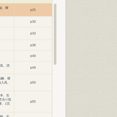
油、椰
p25
p30
p33
p38
p40
高、消
p49
石鹸、硬
輸入高、
p50
本、生
営当り投
p55
者、1労
称、石