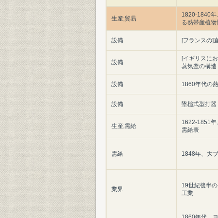
1820-184
生産;貿易
る熱帯産植物
設備
[フランスの
[イギリスに
設備
蒸気釜の構造
設備
1860年代の
設備
墜槌式型打器
1622-185
生産;需給
需給表
需給
1848年、
19世紀後半
業界
工業
1860年代