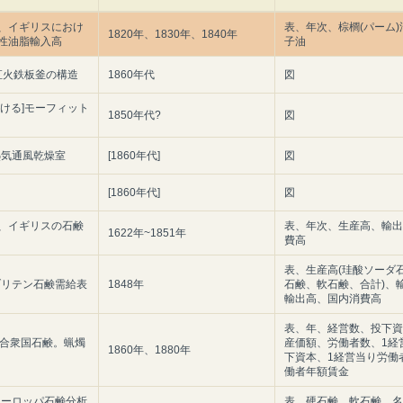
0年、イギリスにおけ
表、年次、棕櫚(パーム)
1820年、1830年、1840年
性油脂輸入高
子油
]直火鉄板釜の構造
1860年代
図
おける]モーフィット
1850年代?
図
熱気通風乾燥室
[1860年代]
図
[1860年代]
図
1年、イギリスの石鹸
表、年次、生産高、輸出
1622年~1851年
費高
表、生産高(珪酸ソーダ
大ブリテン石鹸需給表
1848年
石鹸、軟石鹸、合計)、
輸出高、国内消費高
表、年、経営数、投下資
の合衆国石鹸。蝋燭
産価額、労働者数、1経
1860年、1880年
下資本、1経営当り労働
働者年額賃金
、ヨーロッパ石鹸分析
表、硬石鹸、軟石鹸、名