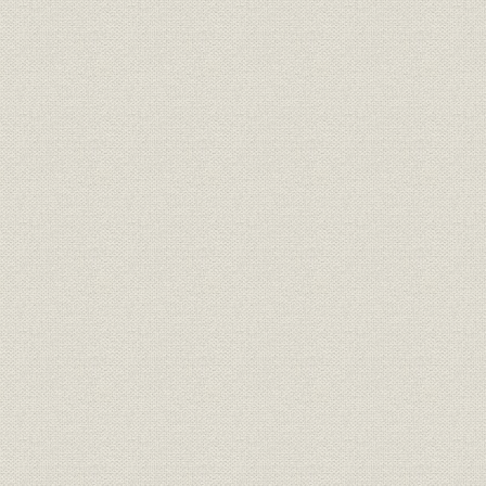
麻里布製油所の建設/航空揮発油
昭和13年(1
沿革;生産
の製造をめざして
(1945年)5