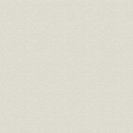
昭和41年(1
沿革;設備
大阪製油所の建設から操業へ
(1991年)6