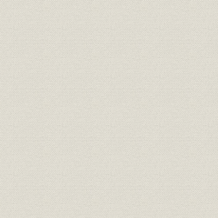
麻里布製油所の操業再開とカル
昭和24年(1
沿革;提携・合併
テックスとの提携
(1950年)9