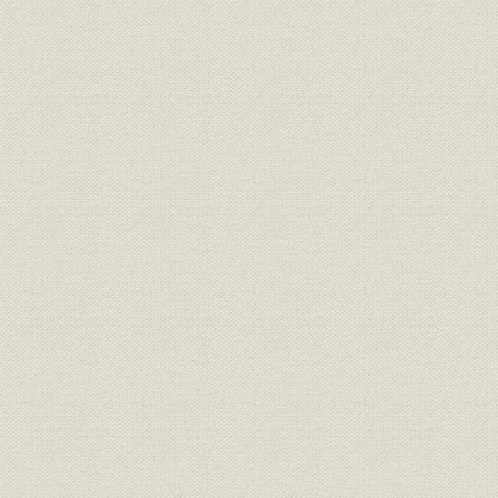
昭和26年(1
沿革;設備
麻里布製油所の近代化・高度化
(1993年)9