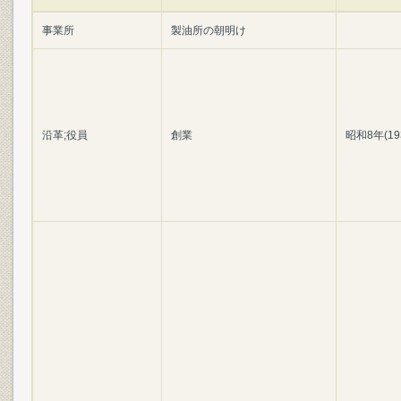
事業所
製油所の朝明け
沿革;役員
創業
昭和8年(19