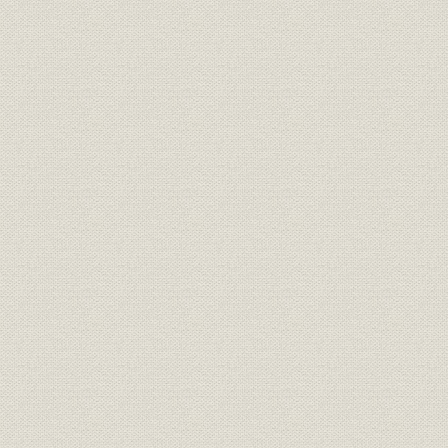
昭和29年(1
沿革;物流
石油輸送機能の充実
(1991年)1