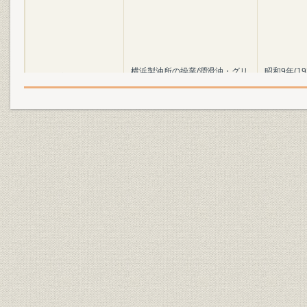
横浜製油所の操業/潤滑油・グリ
昭和9年(19
沿革;生産
ースの製造・販売
(1938年)4