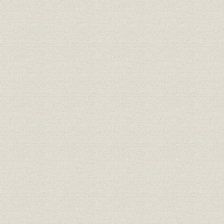
売上
製品別販売量及び販売価格
昭和36年~
製品
主要石油製品
昭和16年
情報システム
コンピューター
昭和33年
情報システム
通信回線
昭和33年
財務・業績
貸借対照表
昭和15年~
財務・業績
損益計算書
昭和14年~
財務・業績
資金運用
昭和36年~
東燃グループ連結財務諸表 連結
財務・業績
昭和53年~
貸借対照表
東燃グループ連結財務諸表 連結
財務・業績
損益計算書及び連結剰余金計算
昭和53年~