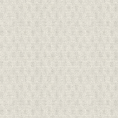
関係会社
東燃グループ会社一覧
平成元年6
沿革
年表
1859(安政