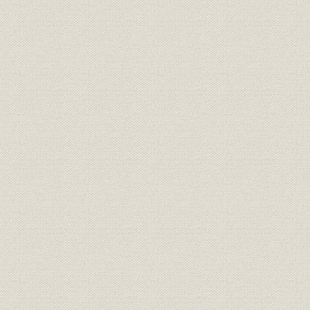
定款
原始定款
定款
定款改定の推移
昭和14年7
定款
改定定款
昭和24年1
定款
定款改定の推移
昭和25年3
定款
現行定款
株式
株式の状況
昭和14年
役員
役員在任期間
昭和14年7
組織
組織図
昭和44年3
組織
組織改定の推移