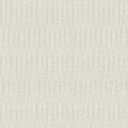
組織
組織図
平成元年7
業界;財務・業績
経済環境と当社の業績
昭和30年~
業界
業界における当社の地位
昭和36年~