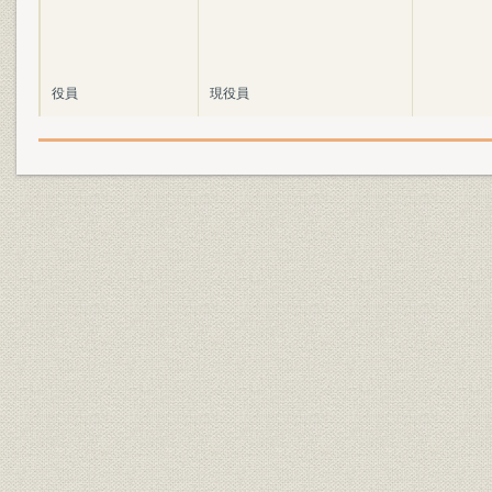
役員
現役員
経営戦略
経営戦略の司令塔
製造工程;生産
原油の受け入れ
製造工程;生産
原油の精製
製造工程;販売
製品の出荷
技術
研究活動
情報システム
情報処理