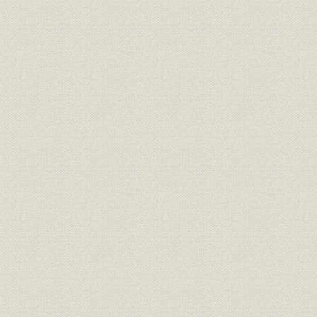
設備
主要生産設備一覧
貿易
原油タイプ別輸入量
昭和31年~
生産
製品別生産実績
昭和16年~