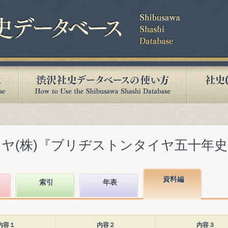
(株)『ブリヂストンタイヤ五十年史』(1
資料編
索引
年表
内容１
内容２
内容３