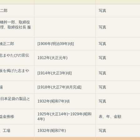
正二郎
写真
石橋幹一郎、取締役
重理、取締役社長 服
写真
橋正二郎
[1906年(明治39年)頃]
写真
志まやたびの宣伝
1912年(大正元年)
写真
板を掲げた志まや
[1914年(大正3年)頃]
写真
場
[1918年(大正7年)8月完成]
写真
ろの日本足袋の製品と
1932年(昭和7年)頃
写真
1925年(大正14年)~1929年(昭和
益金推移
表、年、金額
4年)
、工場
1932年(昭和7年)
写真