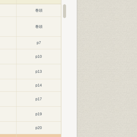
巻頭
巻頭
p7
p10
p13
p14
p17
p19
p20