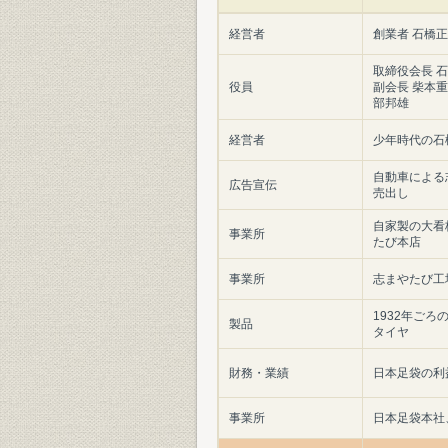
経営者
創業者 石橋
取締役会長 
役員
副会長 柴本
部邦雄
経営者
少年時代の石
自動車による
広告宣伝
売出し
自家製の大看
事業所
たび本店
事業所
志まやたび工
1932年ご
製品
タイヤ
財務・業績
日本足袋の利
事業所
日本足袋本社