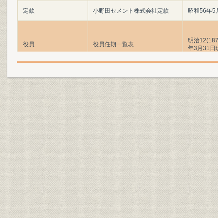
定款
小野田セメント株式会社定款
昭和56年5
明治12(187
役員
役員任期一覧表
年3月31日
事業所
事業所一覧
事業所
当社工場変遷図
明治13年~
製品
小野田工場普通品品質推移
明治20年~
生産
セメント生産高(内地工場)
明治16年~
販売
セメント出荷高(内地工場)
明治16年~
生産
セメント生産高(外地工場)
明治42年~