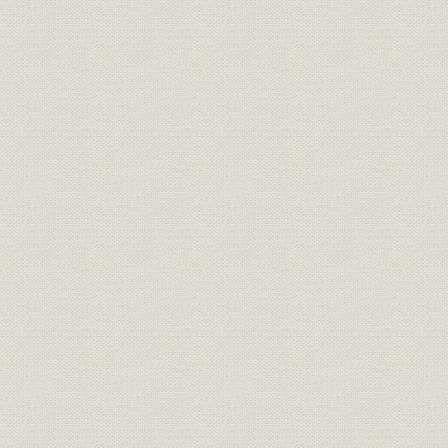
販売
セメント出荷高(外地工場)
明治42年~
財務・業績
貸借対照表
昭和27年9
財務・業績
損益計算書/利益金処分
昭和27年9
組織
機構図
昭和56年3
年表
年表
明治6年~昭和
参考文献
主要参考文献