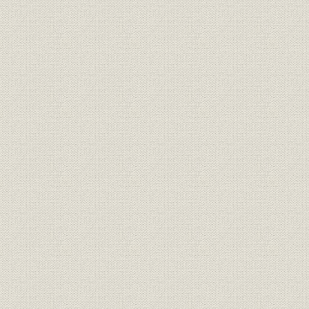
施設
工場の概要
関係会社
関係会社
従業員
従業員数の推移
昭49・9~
労働組合
歴代組合委員長・支部長
昭和21年度
技術
工業所有権
業界
加入団体
技術
有資格者一覧
製品
施工実績一覧//橋梁
大正2年~平
製品
施工実績一覧//水門
明治43年~
製品
施工実績一覧//水圧鉄管
明治43年~