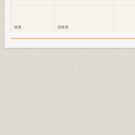
役員
旧役員
役員
役員任期一覧
昭和48~平
昭和48年1
組織
組織
月現在
財務・業績
資本金の推移
昭49・9・
財務・業績
売上高の推移
昭48・12~
事業所
本社・工場・支店・営業所