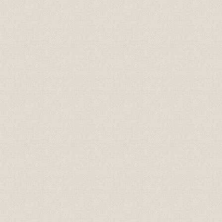
製品
施工実績一覧//除塵機
昭和37年~
製品
施工実績一覧//産業機械
大正4年~平
施工実績一覧//産業用車両・鉄道
製品
昭和3年~昭
車両
製品
施工実績一覧//浚渫船・採取機
昭和8年~昭
製品
施工実績一覧//鍛圧機械
昭和36年~
施工実績一覧//立体駐車場装置・
製品
平成5年~平
小口径打撃式推進機
沿革
年表
明治34年(1
索引
索引