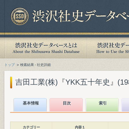
トップ
検索結果 - 社史詳細
吉田工業(株)『YKK五十年史』(1984
基本情報
目次
索引
カテゴリー
内容１