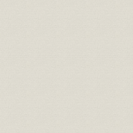
福利厚生
保養所・クラブ
福利厚生
社宅・寮
福利厚生
体育・施設
福利厚生
構内緑化・レクリエーション
催し
創立100周年記念イベント