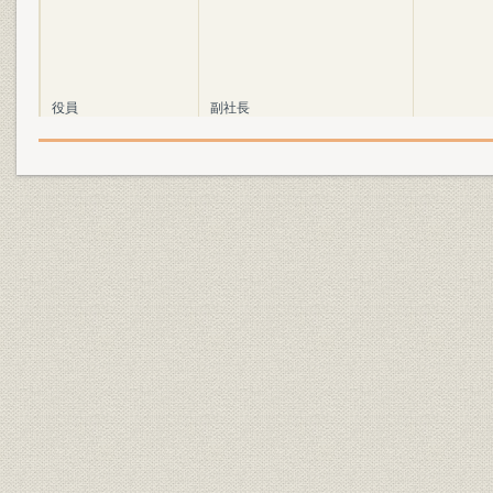
役員
副社長
社歌;社旗
社歌、社旗
沿革
社名の変遷
関係会社
関連会社(事業グループ別)
組織
組織
経営
国内事業活動