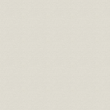
広告宣伝
お茶の間のみなさまに
海外事業
海外事業活動
関係会社
海外事務所・海外販売会社
関係会社
海外製造会社
教育・研修
社内活動 教育・研修
福利厚生
保健・医療