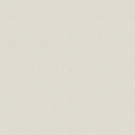
事業所
本社
事業所
研究所
事業所
支社・支店
事業所
工場
関係会社
〈東芝商事株式会社〉