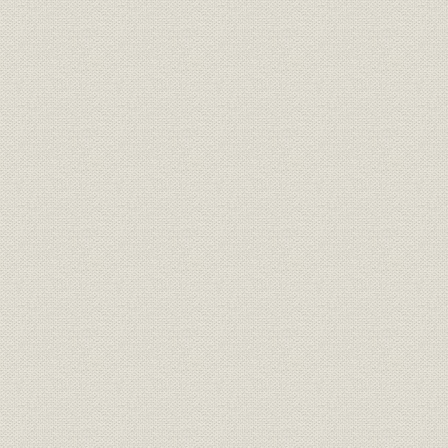
昭和24年(1
売上;関係会社
九州農林の売上構成
(1950年)3
昭和20年(1
生産
別子鉱山の生産量の推移
(1955年)
土地;資産
小作地および賃貸土地
昭和22年(1
[昭和24年(
売上;関係会社
四国林業の品目別取扱実績
(1950年)3
第1期(昭23/
関係会社;財務・業績
新設6社の業績推移一覧表
29/4~29/9)
資料;土地
農地買収令書
[昭和26年(1
土地;資産
被買収地の総計表
昭和36年(1