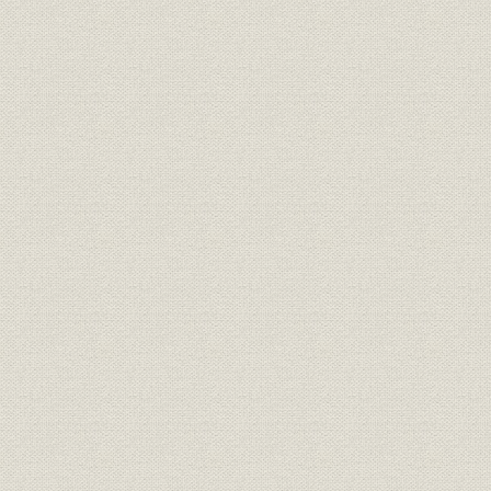
貿易再開から10年間の外材輸入
昭和25年(1
貿易
量
(1959年)
昭和30~40年代に当社社員が足
昭和30年~
生産
跡を残した南洋材産地図
~1970年代
生産;物流
米・加材主要積出港地図
[昭和30年代
物流
当社のワンワンベース配船表
昭和43年(1
物流;貿易
当社の外材荷揚港
昭和42年(1
木材と組み合わせて梁の部分に
製品
[昭和39年(
使用された「スミビーム」
教育・研修
新入社員、山越研修コース
昭和38年(1
関係会社;事業所
スミリン合板の工場全景
昭和41年(1
昭和40年(1
関係会社;生産
普通合板生産年表
(1975年)