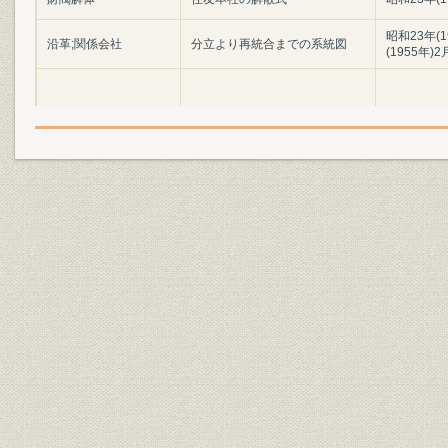
昭和23年(1
沿革;関係会社
分立より再統合までの系統図
(1955年)2
[新会社設立の日から1ヵ年の]事
経営政策;関係会社
[昭和23年(1
業計画
財務・業績;資金
損益計画および資金計画
[昭和23年(1
昭和24年(1
売上;関係会社
北海農林の売上構成
(1950年)3