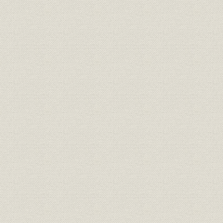
[昭和47年(
製品;物流
製材品の流通形態
(1975年)]
第15期・昭和
生産;林業
経営山林伐採量推移
35期・昭和5
生産
関西電力向けの電柱材
[昭和30年
昭和35年(
商品;林業
国内材部門の商品構成の変化
50年(197
全国米材輸入量と当社輸入量、
昭和38年度(
貿易
順位
年度(1975
物流;設備
当社の米材専用船一覧
昭和47年(1
海外事業
米・加材産地および主要積出港
[昭和41年(1
バンクーバー港水面貯木場にて
海外事業
検品中の当社駐在員、フィンレ
[昭和44年(1
イの森(カナダBC州)