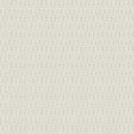
経済
水準
(1936年)
昭和32年(1
普及率
家庭電化製品の普及率
(1981年)
新会社発足当時の会社寄稿組織
組織
昭和30年(1
図
昭和30年(1955年)9月末の貸借
財務・業績
昭和30年(1
対照表(抜粋)
役員
稲村實社長
昭和30年(1
昭和35年(1
価格
当時の木材価格の推移(m3単価)
年(1963年
技術;事業所
近江研究所
昭和45年(1