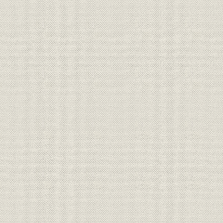
第1期(昭39/
関係会社;財務・業績
スミリン土地(株)の業績推移
45/4~46/3)
昭和35年(1
エネルギー
日本のエネルギー源
年)、45年(
年)
役員
保田克己社長
[昭和41年(
松山博覧会での当社展示コーナ
博覧会;広告宣伝
昭和40年(1
ー
[昭和47年(
物流
丸太の流通形態
(1975年)]