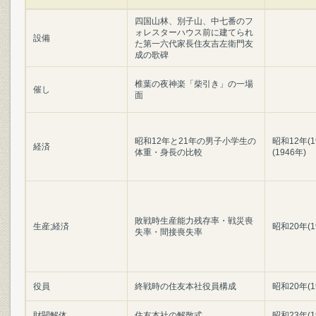
四国山林、別子山、中七番のフ
ォレスターハウス前に建てられ
設備
た第一六代家長住友吉左衛門友
成の歌碑
椎葉の夜神楽「柴引き」の一場
催し
面
昭和12年と21年の男子小学生の
昭和12年(
経済
体重・身長の比較
(1946年)
敗戦時生産能力残存率・戦災喪
生産;経済
昭和20年(1
失率・間接喪失率
役員
終戦時の住友本社役員構成
昭和20年(1
財閥解体
住友本社の解散式
昭和23年(1