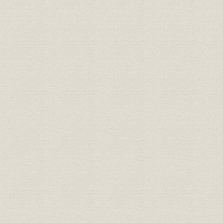
昭和25年(1
資産;関係会社
各社の資産再評価実施状況
29年(195
各社の資本金の推移および株主
昭和23年(1
財務・業績;株式
の異動
30年(195
四国林業(株)主な株主(1,000株
関係会社;株式
昭和27年(1
以降)
関係会社;株式
東邦農林(株)株主名簿
昭和26年(1
株式
住友林業発足時の株主構成
昭和30年(1
役員
平賀五郎
[昭和27年(1
わが国経済の戦前に対する回復
昭和9年(19