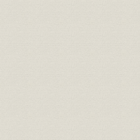
第1期(昭39/
関係会社;財務・業績
スミリン土地(株)の業績推移
45/4~46/3)
昭和35年(1
エネルギー
日本のエネルギー源
年)、45年(
年)
役員
保田克己社長
[昭和41年(
松山博覧会での当社展示コーナ
博覧会;広告宣伝
昭和40年(1
ー
[昭和47年(
物流
丸太の流通形態
(1975年)]