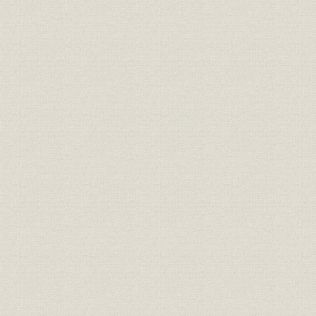
貿易再開から10年間の外材輸入
昭和25年(1
貿易
量
(1959年)
昭和30~40年代に当社社員が足
昭和30年~
生産
跡を残した南洋材産地図
~1970年代
生産;物流
米・加材主要積出港地図
[昭和30年代
物流
当社のワンワンベース配船表
昭和43年(1
物流;貿易
当社の外材荷揚港
昭和42年(1
木材と組み合わせて梁の部分に
製品
[昭和39年(
使用された「スミビーム」
教育・研修
新入社員、山越研修コース
昭和38年(1
関係会社;事業所
スミリン合板の工場全景
昭和41年(1
昭和40年(1
関係会社;生産
普通合板生産年表
(1975年)