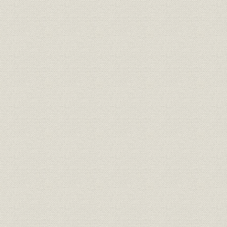
経済
水準
(1936年)
昭和32年(1
普及率
家庭電化製品の普及率
(1981年)
新会社発足当時の会社寄稿組織
組織
昭和30年(1
図
昭和30年(1955年)9月末の貸借
財務・業績
昭和30年(1
対照表(抜粋)
役員
稲村實社長
昭和30年(1
昭和35年(1
価格
当時の木材価格の推移(m3単価)
年(1963年
技術;事業所
近江研究所
昭和45年(1