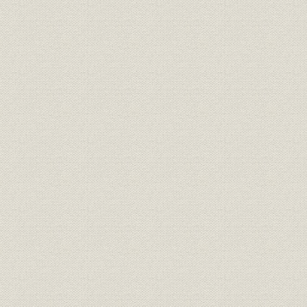
昭和24年(1
売上;関係会社
九州農林の売上構成
(1950年)3
昭和20年(1
生産
別子鉱山の生産量の推移
(1955年)
土地;資産
小作地および賃貸土地
昭和22年(1
[昭和24年(
売上;関係会社
四国林業の品目別取扱実績
(1950年)3
第1期(昭23/
関係会社;財務・業績
新設6社の業績推移一覧表
29/4~29/9)
資料;土地
農地買収令書
[昭和26年(1
土地;資産
被買収地の総計表
昭和36年(1