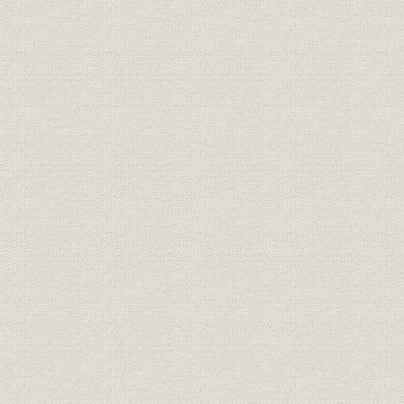
昭和25年(1
資産;関係会社
各社の資産再評価実施状況
29年(195
各社の資本金の推移および株主
昭和23年(1
財務・業績;株式
の異動
30年(195
四国林業(株)主な株主(1,000株
関係会社;株式
昭和27年(1
以降)
関係会社;株式
東邦農林(株)株主名簿
昭和26年(1
株式
住友林業発足時の株主構成
昭和30年(1
役員
平賀五郎
[昭和27年(1
わが国経済の戦前に対する回復
昭和9年(19