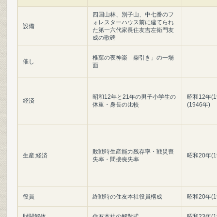
四国山林、別子山、中七番のフ
ォレスターハウス前に建てられ
設備
た第一六代家長住友吉左衛門友
成の歌碑
椎葉の夜神楽「柴引き」の一場
催し
面
昭和12年と21年の男子小学生の
昭和12年(
経済
体重・身長の比較
(1946年)
敗戦時生産能力残存率・戦災喪
生産;経済
昭和20年(1
失率・間接喪失率
役員
終戦時の住友本社役員構成
昭和20年(1
財閥解体
住友本社の解散式
昭和23年(1