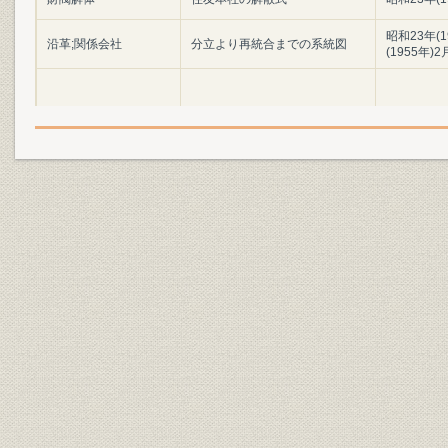
昭和23年(1
沿革;関係会社
分立より再統合までの系統図
(1955年)2
[新会社設立の日から1ヵ年の]事
経営政策;関係会社
[昭和23年(1
業計画
財務・業績;資金
損益計画および資金計画
[昭和23年(1
昭和24年(1
売上;関係会社
北海農林の売上構成
(1950年)3