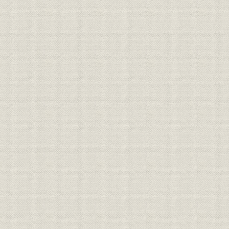
[昭和47年(
製品;物流
製材品の流通形態
(1975年)]
第15期・昭和
生産;林業
経営山林伐採量推移
35期・昭和5
生産
関西電力向けの電柱材
[昭和30年
昭和35年(
商品;林業
国内材部門の商品構成の変化
50年(197
全国米材輸入量と当社輸入量、
昭和38年度(
貿易
順位
年度(1975
物流;設備
当社の米材専用船一覧
昭和47年(1
海外事業
米・加材産地および主要積出港
[昭和41年(1
バンクーバー港水面貯木場にて
海外事業
検品中の当社駐在員、フィンレ
[昭和44年(1
イの森(カナダBC州)