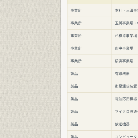
事業所
本社・三田事
事業所
玉川事業場・
事業所
相模原事業場
事業所
府中事業場
事業所
横浜事業場
製品
有線機器
製品
衛星通信装置
製品
電波応用機器
製品
マイクロ波通
製品
放送機器
製品
コンピュータ