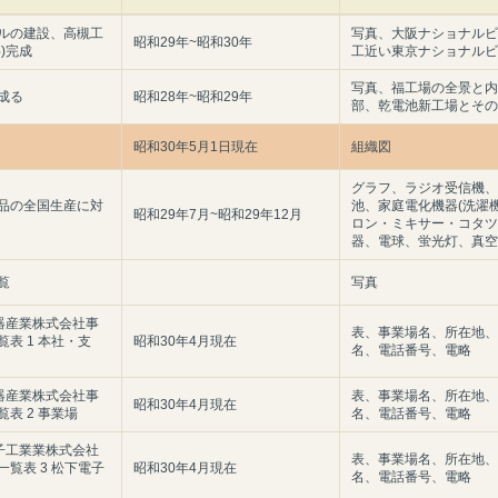
ルの建設、高槻工
写真、大阪ナショナルビ
昭和29年~昭和30年
)完成
工近い東京ナショナルビ
写真、福工場の全景と内
成る
昭和28年~昭和29年
部、乾電池新工場とその
昭和30年5月1日現在
組織図
グラフ、ラジオ受信機、
品の全国生産に対
池、家庭電化機器(洗濯
昭和29年7月~昭和29年12月
ロン・ミキサー・コタツ
器、電球、蛍光灯、真空
覧
写真
電器産業株式会社事
表、事業場名、所在地、
表 1 本社・支
昭和30年4月現在
名、電話番号、電略
電器産業株式会社事
表、事業場名、所在地、
昭和30年4月現在
表 2 事業場
名、電話番号、電略
電子工業業株式会社
表、事業場名、所在地、
覧表 3 松下電子
昭和30年4月現在
名、電話番号、電略