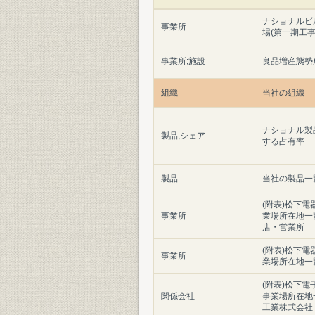
ナショナルビ
事業所
場(第一期工事
事業所;施設
良品増産態勢
組織
当社の組織
ナショナル製
製品;シェア
する占有率
製品
当社の製品一
(附表)松下
事業所
業場所在地一覧
店・営業所
(附表)松下
事業所
業場所在地一覧
(附表)松下
関係会社
事業場所在地一
工業株式会社