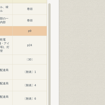
ル、竣
巻頭
ル
部の一
巻頭
内部
p9
乾電
機・アイ
p24
等)、灯
管
〔30〕
配達局
〔附表〕1
配達局
〔附表〕4
配達局
〔附表〕6