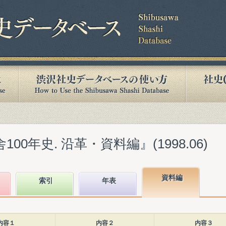
00年史. 沿革・資料編』(1998.06)
資料編
索引
年表
内容１
内容２
内容３