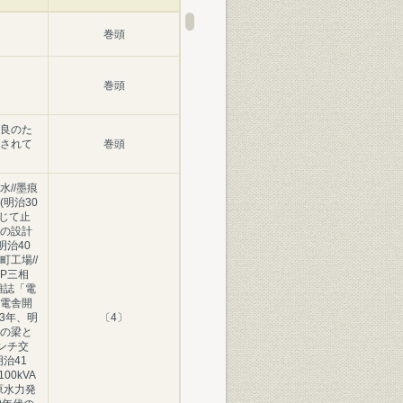
巻頭
巻頭
良のた
されて
巻頭
//墨痕
明治30
念じて止
の設計
明治40
工場//
P三相
/雑誌「電
電舎開
43年、明
〔4〕
の梁と
インチ交
治41
00kVA
原水力発