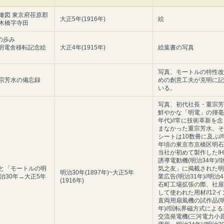
瞰図 東京府荏原郡
大正5年(1916年)
絵
木橋字寺田
の歩み
7 明電舎移転記念絵
大正4年(1915年)
絵葉書の写真
写真、モートルの特性改
宗芳水の備忘録
めの創意工夫が克明に記
いる。
写真、初代社長・重宗芳水
鮮やかな「明電」の揮毫(
年代)//常に技術革新を
まなかった重宗芳水。そ
シートは10数冊に及ぶ//
年頃の東京市京橋区明石町
当社が初めて製作したIH
誘導電動機(明治34年)/
と「モートルの明
気之友」に掲載された明
明治30年(1897年)~大正5年
明治30年→大正5年
業広告(明治31年)//明治
(1916年)
石町工場拡張の際、社屋
して使われた用材//12
直両用扇風機の試作品(明
年)//回転界磁方式による1
交流発電機(三河電力小