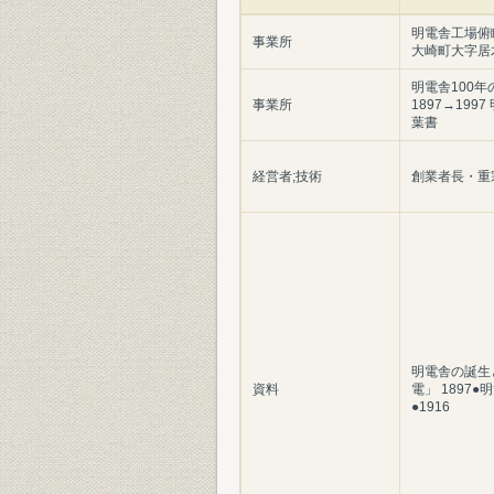
明電舎工場俯
事業所
大崎町大字居
明電舎100年
事業所
1897→199
葉書
経営者;技術
創業者長・重
明電舎の誕生
資料
電」 1897●
●1916