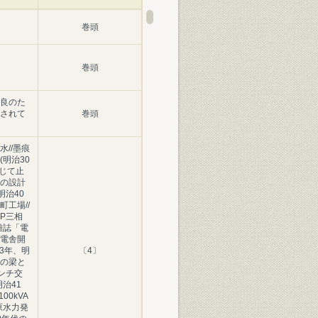
巻頭
巻頭
良のた
されて
巻頭
//墨痕
明治30
念じて止
の設計
明治40
工場//
P三相
/雑誌「電
電舎開
43年、明
〔4〕
の梁と
インチ交
治41
00kVA
原水力発