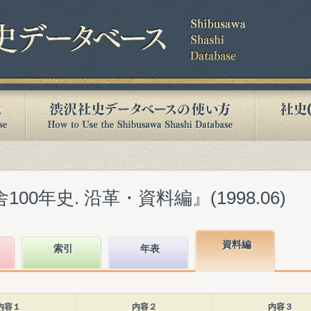
00年史. 沿革・資料編』(1998.06)
資料編
索引
年表
内容１
内容２
内容３