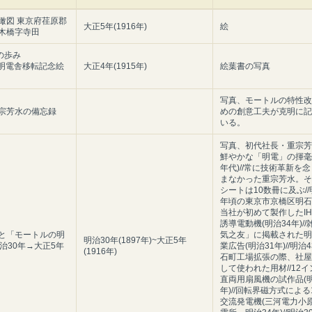
瞰図 東京府荏原郡
大正5年(1916年)
絵
木橋字寺田
の歩み
7 明電舎移転記念絵
大正4年(1915年)
絵葉書の写真
写真、モートルの特性改
宗芳水の備忘録
めの創意工夫が克明に記
いる。
写真、初代社長・重宗芳水
鮮やかな「明電」の揮毫(
年代)//常に技術革新を
まなかった重宗芳水。そ
シートは10数冊に及ぶ//
年頃の東京市京橋区明石町
当社が初めて製作したIH
誘導電動機(明治34年)/
と「モートルの明
気之友」に掲載された明
明治30年(1897年)~大正5年
明治30年→大正5年
業広告(明治31年)//明治
(1916年)
石町工場拡張の際、社屋
して使われた用材//12
直両用扇風機の試作品(明
年)//回転界磁方式による1
交流発電機(三河電力小