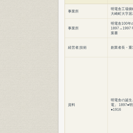
明電舎工場俯
事業所
大崎町大字居
明電舎100年
事業所
1897→199
葉書
経営者;技術
創業者長・重
明電舎の誕生
資料
電」 1897●
●1916