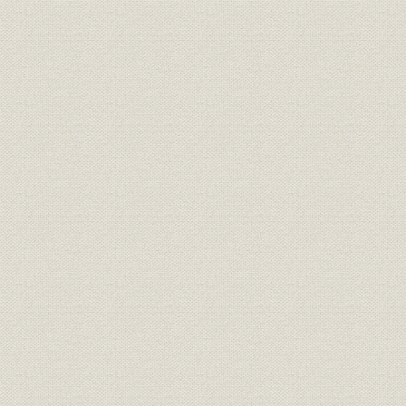
「モートルの明電」から「パワ
昭和51年(
技術
ートロニクスの明電」へ 1972●
(1989年)
昭和47年→平成元年●1989