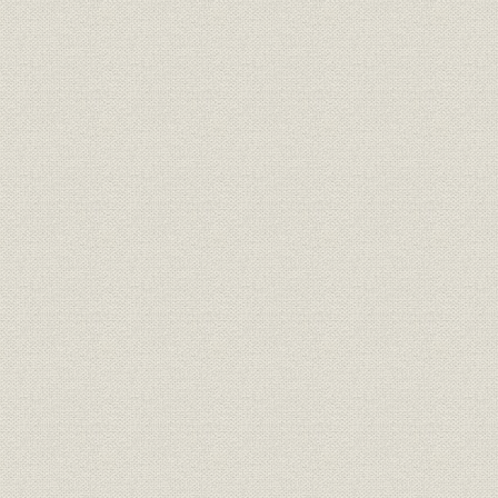
事業の拡大・発展と戦時下の経
昭和6年(19
設備
営 1917●大正6年→昭和20年
(1945年)
●1945