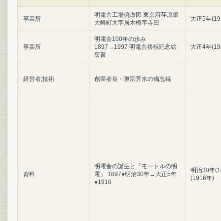
明電舎工場俯瞰図 東京府荏原郡
事業所
大正5年(19
大崎町大字居木橋字寺田
明電舎100年の歩み
事業所
1897→1997 明電舎移転記念絵
大正4年(19
葉書
経営者;技術
創業者長・重宗芳水の備忘録
明電舎の誕生と「モートルの明
明治30年(1
資料
電」 1897●明治30年→大正5年
(1916年)
●1916