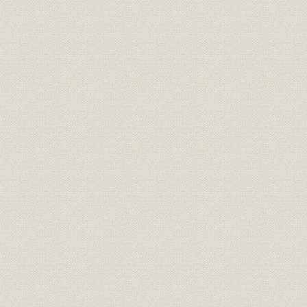
「モートルの明電」から「パワ
昭和46年(1
技術
ートロニクスの明電」へ 1972●
(1972年)
昭和47年→平成元年●1989