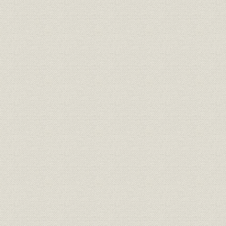
事業の拡大・発展と戦時下の経
大正6年(19
資料
営 1917●大正6年→昭和20年
年)
●1945