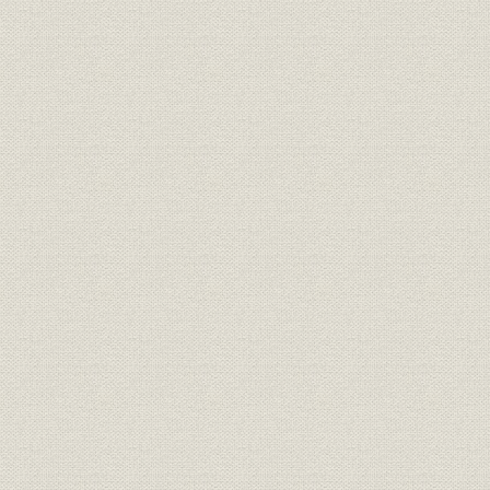
焦土からの出発と高度成長の軌
昭和21年(1
製品
跡 1946●昭和21年→昭和46年
(1962年)頃
●1971
焦土からの出発と高度成長の軌
昭和36年(1
技術
跡 1946●昭和21年→昭和46年
(1971年)
●1971