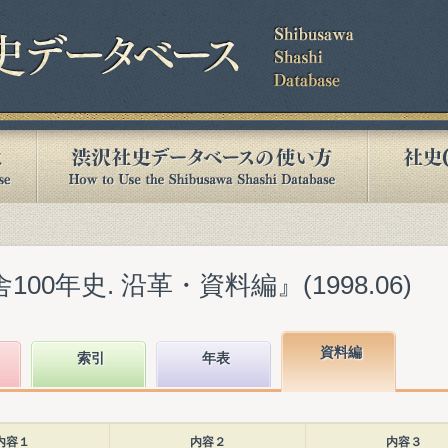
00年史. 沿革・資料編』(1998.06)
資料編
索引
年表
内容１
内容２
内容３