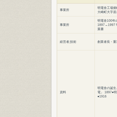
明電舎工場俯
事業所
大崎町大字居
明電舎100年
事業所
1897→199
葉書
経営者;技術
創業者長・重
明電舎の誕生
資料
電」 1897●
●1916