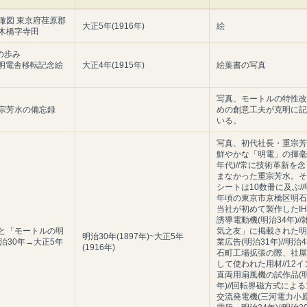
瞰図 東京府荏原郡
大正5年(1916年)
絵
木橋字寺田
の歩み
7 明電舎移転記念絵
大正4年(1915年)
絵葉書の写真
写真、モートルの特性改
宗芳水の備忘録
めの創意工夫が克明に記
いる。
写真、初代社長・重宗芳水
鮮やかな「明電」の揮毫(
年代)//常に技術革新を
まなかった重宗芳水。そ
シートは10数冊に及ぶ//
年頃の東京市京橋区明石町
当社が初めて製作したIH
誘導電動機(明治34年)/
と「モートルの明
気之友」に掲載された明
明治30年(1897年)~大正5年
明治30年→大正5年
業広告(明治31年)//明治
(1916年)
石町工場拡張の際、社屋
して使われた用材//12
直両用扇風機の試作品(明
年)//回転界磁方式による1
交流発電機(三河電力小