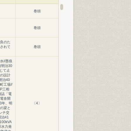
巻頭
巻頭
良のた
されて
巻頭
//墨痕
明治30
念じて止
の設計
明治40
工場//
P三相
/雑誌「電
電舎開
43年、明
〔4〕
の梁と
インチ交
治41
00kVA
原水力発